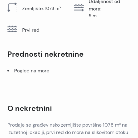
Udaljenost od
2
Zemljište
:
1078
m
mora
:
5
m
Prvi red
Prednosti nekretnine
Pogled na more
O nekretnini
Prodaje se građevinsko zemljište površine 1078 m² na
izuzetnoj lokaciji, prvi red do mora na slikovitom otoku