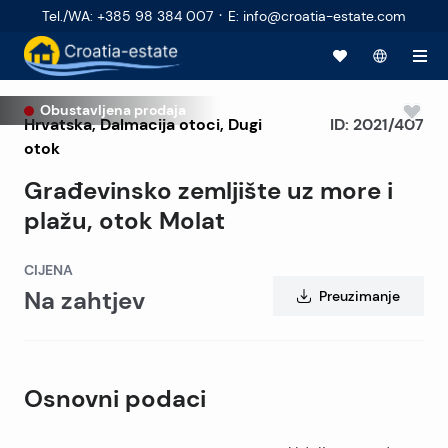
·
Tel./WA
:
+385 98 384 007
E
:
info@croatia-estate.com
Obustavljena prodaja
Hrvatska
,
Dalmacija otoci
,
Dugi
ID:
2021/407
otok
Građevinsko zemljište uz more i
plažu, otok Molat
CIJENA
Na zahtjev
Preuzimanje
Osnovni podaci