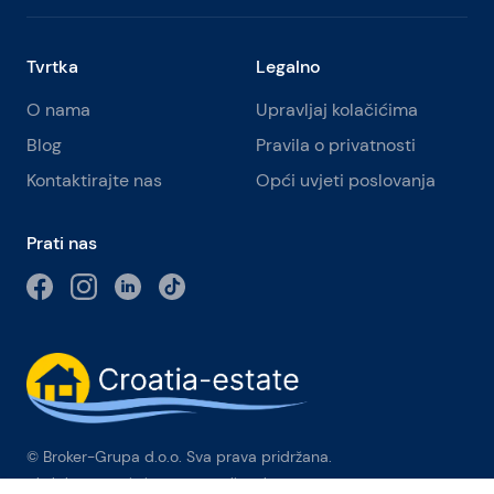
Tvrtka
Legalno
O nama
Upravljaj kolačićima
Blog
Pravila o privatnosti
Kontaktirajte nas
Opći uvjeti poslovanja
Prati nas
© Broker-Grupa d.o.o. Sva prava pridržana.
Obala kneza Branimira 1, 21000 Split
-
Phone:
+385 98 384 007