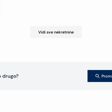
Vidi sve nekretnine
to drugo?
Promi