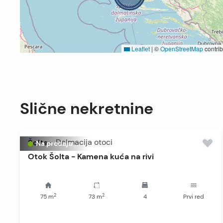
Leaflet
|
©
OpenStreetMap
contrib
Slične nekretnine
Šolta
-
Dalmacija otoci
Na prodaju
Otok Šolta - Kamena kuća na rivi
2
2
75
m
73
m
4
Prvi red