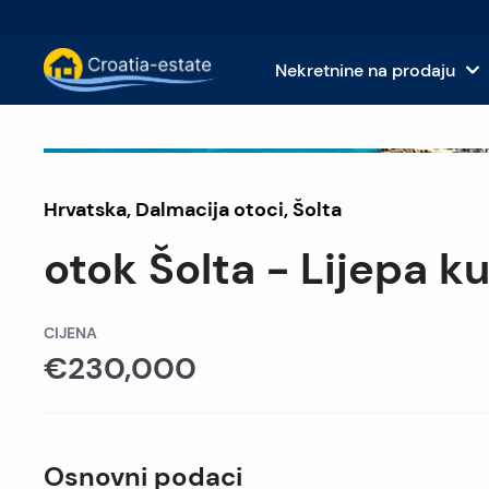
Nekretnine na prodaju
Nekretnine na prodaju na dalmatinski
Kuće i
Prodano
Hrvatska
,
Dalmacija otoci
Nekretnine na prodaju na dalmatinskoj 
,
Šolta
Apart
otok Šolta - Lijepa k
Nekretnine na prodaju u Istri i Kvarneru
Zemlj
Nekretnine na prodaju u kontinentalnoj
Komer
CIJENA
€230,000
Islands For Sale in Croatia
Hotel
Vile i dvorci na prodaju
Osnovni podaci