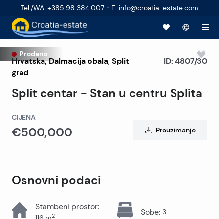
·
Tel./WA
:
+385 98 384 007
E
:
info@croatia-estate.com
Prodano
Hrvatska
,
Dalmacija obala
,
Split
ID:
4807/30
grad
Split centar - Stan u centru Splita
CIJENA
€500,000
Preuzimanje
Osnovni podaci
Stambeni prostor
:
Sobe
:
3
2
116
m