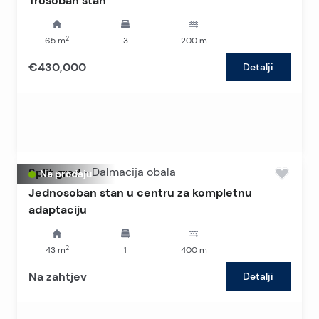
Trosoban stan
2
65
m
3
200
m
€430,000
Detalji
Split grad
-
Dalmacija obala
Na prodaju
Jednosoban stan u centru za kompletnu
adaptaciju
2
43
m
1
400
m
Na zahtjev
Detalji