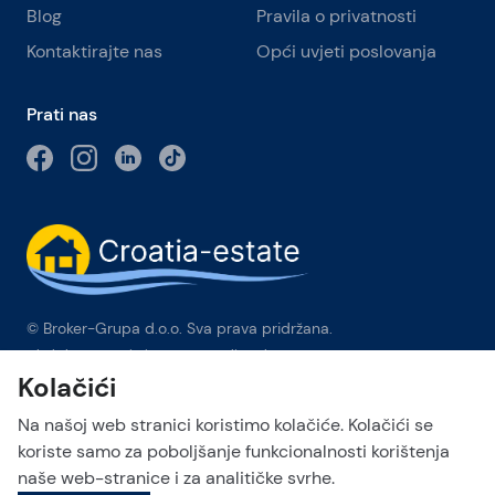
Blog
Pravila o privatnosti
Kontaktirajte nas
Opći uvjeti poslovanja
Prati nas
© Broker-Grupa d.o.o. Sva prava pridržana.
Obala kneza Branimira 1, 21000 Split
-
Phone:
+385 98 384 007
Kolačići
Broker-grupa d.o.o. je ekskluzivni član Forbes Global
Properties u Hrvatskoj. Forbes® je registrirani zaštitni znak koji
Na našoj web stranici koristimo kolačiće. Kolačići se
se koristi pod licencom.
koriste samo za poboljšanje funkcionalnosti korištenja
naše web-stranice i za analitičke svrhe.
This site is protected by reCAPTCHA and the Google
Privacy Policy