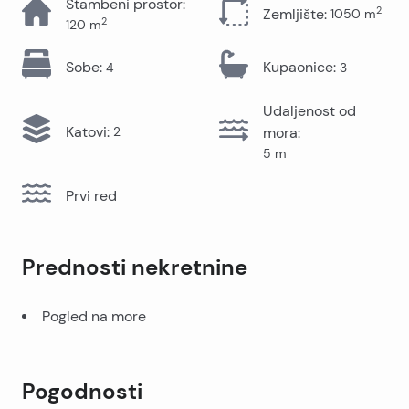
Stambeni prostor
:
2
Zemljište
:
1050
m
2
120
m
Sobe
:
Kupaonice
:
4
3
Udaljenost od
Katovi
:
2
mora
:
5
m
Prvi red
Prednosti nekretnine
Pogled na more
Pogodnosti