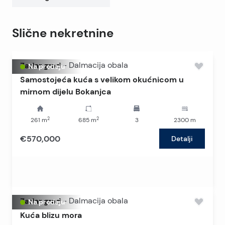
Slične nekretnine
Zadar grad
-
Dalmacija obala
Na prodaju
Samostojeća kuća s velikom okućnicom u
mirnom dijelu Bokanjca
2
2
261
m
685
m
3
2300
m
€570,000
Detalji
Zadar grad
-
Dalmacija obala
Na prodaju
Kuća blizu mora