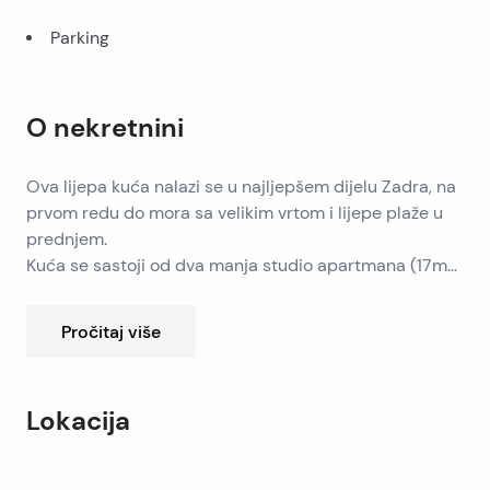
Parking
O nekretnini
Ova lijepa kuća nalazi se u najljepšem dijelu Zadra, na
prvom redu do mora sa velikim vrtom i lijepe plaže u
prednjem.
Kuća se sastoji od dva manja studio apartmana (17m2)
u prizemlju, te dvije spavaće sobe (50m2) na prvom
katu.
Pročitaj više
Neto stambena površina je 100m2, a površina
zemljišta 1050m2.
Nekretnine moguće je rekonstruirati i izraditi novi veći
Lokacija
vilu.
Ispred nekretnine se brod pristanište, vez, i tobogan za
Leaflet
|
©
OpenStreetMap
contributors
brod.