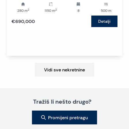
2
2
280
m
1150
m
8
500
m
€690,000
Detalji
Vidi sve nekretnine
Tražiš li nešto drugo?
Promijeni pretragu