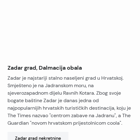
+
Zračna luka Zadar udaljena je 20 km.
−
Zadar grad, Dalmacija obala
Zadar je najstariji stalno naseljeni grad u Hrvatskoj.
Smješteno je na Jadranskom moru, na
sjeverozapadnom dijelu Ravnih Kotara. Zbog svoje
bogate baštine Zadar je danas jedna od
najpopularnijih hrvatskih turističkih destinacija, koju je
The Times nazvao "centrom zabave na Jadranu", a The
Guardian "novom hrvatskom prijestolnicom coola".
Zadar grad
nekretnine