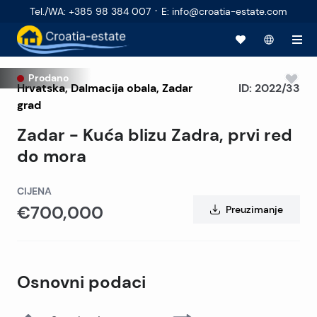
·
Tel./WA
:
+385 98 384 007
E
:
info@croatia-estate.com
Prodano
Hrvatska
,
Dalmacija obala
,
Zadar
ID:
2022/33
grad
Zadar - Kuća blizu Zadra, prvi red
do mora
CIJENA
€700,000
Preuzimanje
Osnovni podaci