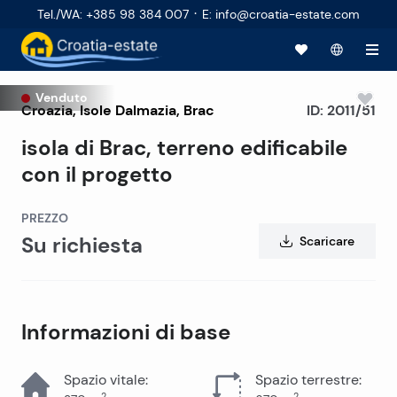
·
Tel./WA
:
+385 98 384 007
E
:
info@croatia-estate.com
Venduto
Croazia
,
Isole Dalmazia
,
Brac
ID:
2011/51
isola di Brac, terreno edificabile
con il progetto
PREZZO
Su richiesta
Scaricare
Informazioni di base
Spazio vitale
:
Spazio terrestre
:
2
2