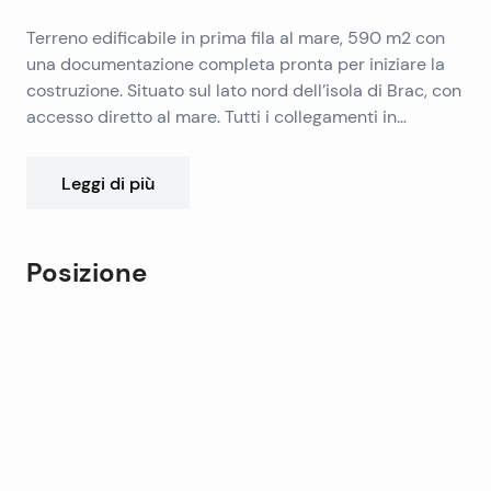
Terreno edificabile in prima fila al mare, 590 m2 con
una documentazione completa pronta per iniziare la
costruzione. Situato sul lato nord dell’isola di Brac, con
accesso diretto al mare. Tutti i collegamenti in
prossimità del terreno. Il terreno ha una
documentazione completa del progetto per la
Leggi di più
costruzione di ville di lusso con piscina superficie
lorda di 370 m2, è pronto per iniziare la costruzione.
Posizione
Leaflet
|
©
OpenStreetMap
contributors
+
−