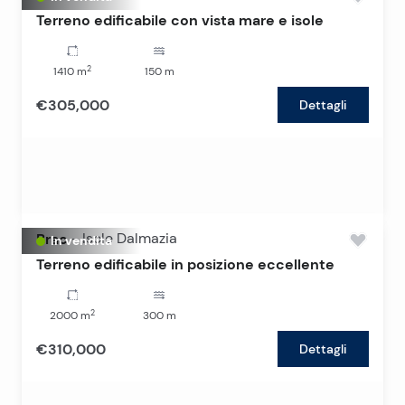
Terreno edificabile con vista mare e isole
2
1410
m
150
m
€305,000
Dettagli
Brac
-
Isole Dalmazia
In vendita
Terreno edificabile in posizione eccellente
2
2000
m
300
m
€310,000
Dettagli