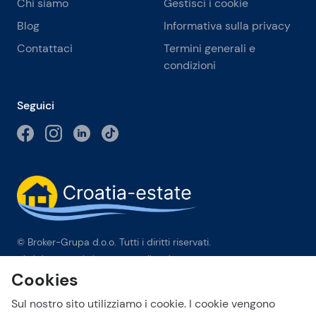
Chi siamo
Gestisci i cookie
Blog
Informativa sulla privacy
Contattaci
Termini generali e
condizioni
Seguici
© Broker-Grupa d.o.o. Tutti i diritti riservati.
Obala kneza Branimira 1, 21000 Split
-
Phone:
+385 98 384 007
Cookies
Broker-grupa d.o.o. è membro esclusivo di Forbes Global
Properties in Croazia. Forbes® è un marchio registrato
Sul nostro sito utilizziamo i cookie. I cookie vengono