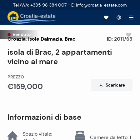
·
Tel./WA
:
+385 98 384 007
E
:
info@croatia-estate.com
Venduto
Croazia
,
Isole Dalmazia
,
Brac
ID:
2011/63
isola di Brac, 2 appartamenti
vicino al mare
PREZZO
€159,000
Scaricare
Informazioni di base
Spazio vitale
:
Camere da letto
:
1
2