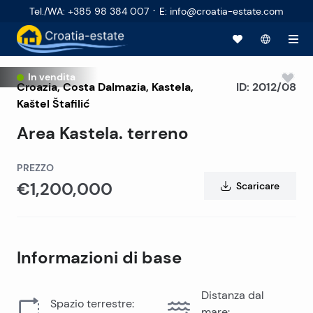
·
Tel./WA
:
+385 98 384 007
E
:
info@croatia-estate.com
In vendita
Croazia
,
Costa Dalmazia
,
Kastela
,
ID:
2012/08
Kaštel Štafilić
Area Kastela. terreno
PREZZO
€1,200,000
Scaricare
Informazioni di base
Distanza dal
Spazio terrestre
:
mare
: