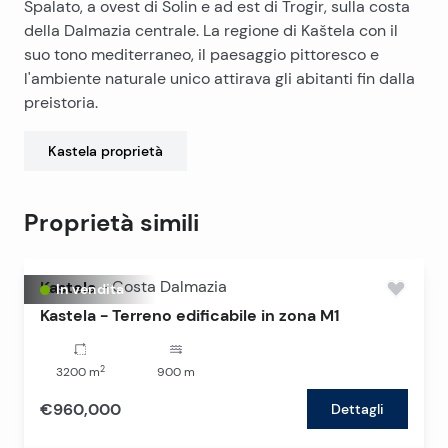
Spalato, a ovest di Solin e ad est di Trogir, sulla costa
della Dalmazia centrale. La regione di Kaštela con il
suo tono mediterraneo, il paesaggio pittoresco e
l'ambiente naturale unico attirava gli abitanti fin dalla
preistoria.
Kastela
proprietà
Proprietà simili
Kastela
-
Costa Dalmazia
In vendita
Kastela - Terreno edificabile in zona M1
2
3200
m
900
m
€960,000
Dettagli