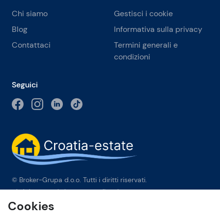
Chi siamo
Gestisci i cookie
Blog
Informativa sulla privacy
Contattaci
Termini generali e
condizioni
Seguici
© Broker-Grupa d.o.o. Tutti i diritti riservati.
Obala kneza Branimira 1, 21000 Split
-
Phone:
+385 98 384 007
Cookies
Broker-grupa d.o.o. è membro esclusivo di Forbes Global