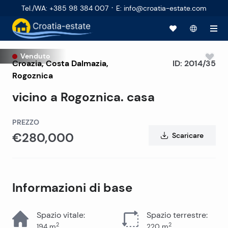
·
Tel./WA
:
+385 98 384 007
E
:
info@croatia-estate.com
Venduto
Croazia
,
Costa Dalmazia
,
ID:
2014/35
Rogoznica
vicino a Rogoznica. casa
PREZZO
€280,000
Scaricare
Informazioni di base
Spazio vitale
:
Spazio terrestre
:
2
2
194
m
220
m