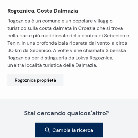
parcheggio. Inoltre, sulla parte posteriore del pacco si
Rogoznica, Costa Dalmazia
trova secondo ingresso al primo piano, con un piccolo
Rogoznica è un comune e un popolare villaggio
giardino.
turistico sulla costa dalmata in Croazia che si trova
nella parte più meridionale della contea di Sebenico e
Tenin, in una profonda baia riparata dal vento, a circa
30 km da Sebenico. A volte viene chiamata Šibenska
Rogoznica per distinguerla da Lokva Rogoznica,
un'altra località turistica della Dalmazia.
Rogoznica
proprietà
Stai cercando qualcos'altro?
Cambia la ricerca