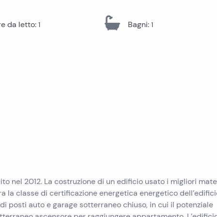
Immobili in vendita a Pag
Immobili in vendita a Trogir
Immobili in vendita a Pola
 da letto
:
Bagni
:
1
1
Immobili in vendita a Ugljan
Immobili in vendita a Primosten
Immobili in vendita a Krk
Immobili in vendita a Murter
Immobili in vendita a Sibenik
Immobili in vendita a Umago
Immobili in vendita a Vir
Immobili in vendita a Omis
Immobili in vendita a Peljesac
to nel 2012. La costruzione di un edificio usato i migliori mater
a la classe di certificazione energetica energetico dell’edifici
 di posti auto e garage sotterraneo chiuso, in cui il potenziale
tterraneo ascensore per raggiungere appartamento. L’edifici