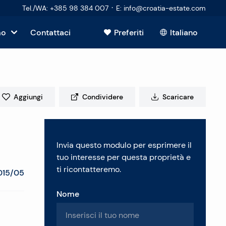
·
Tel./WA
:
+385 98 384 007
E
:
info@croatia-estate.com
mo
Contattaci
Preferiti
Italiano
Mostra tutto
sto
Aggiungi
Condividere
Scaricare
tori
Invia questo modulo per esprimere il
 immobiliare
tuo interesse per questa proprietà e
ti ricontatteremo.
015/05
Nome
enti