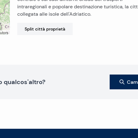
intraregionali e popolare destinazione turistica, la cit
collegata alle isole dell'Adriatico.
Split città
proprietà
utors
o qualcos'altro?
Camb