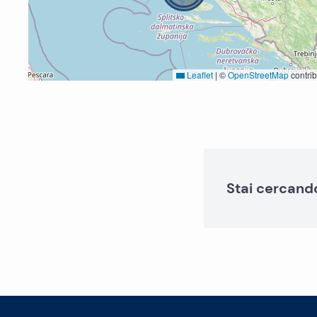
Leaflet
|
©
OpenStreetMap
contrib
Stai cercand