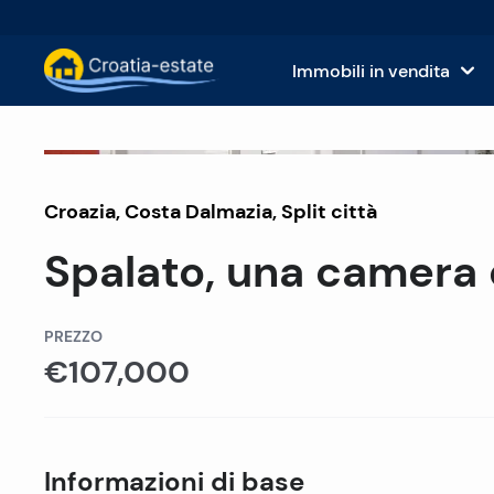
Immobili in vendita
Isole dalmate Immobili in vendita
Case
Venduto
Croazia
,
Costa Dalmazia
Costa dalmata Immobili in vendita
,
Split città
App
Spalato, una camera 
Istria e Kvarner Immobili in vendita
Terr
Croazia continentale Immobili in v
Imm
PREZZO
€107,000
Isole in vendita in Croazia
Hote
Ville e castelli in vendita
Informazioni di base