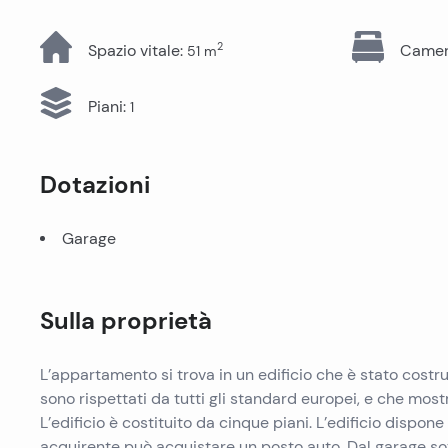
Tutti gli immobili
2
Spazio vitale
:
Camere
51
m
Piani
:
1
Dotazioni
Garage
Sulla proprietà
L’appartamento si trova in un edificio che è stato costrui
sono rispettati da tutti gli standard europei, e che mostr
L’edificio è costituito da cinque piani. L’edificio dispone
acquirente può acquistare un posto auto. Dal garage so