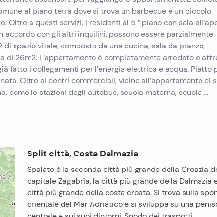
comune al piano terra dove si trova un barbecue e un piccolo
. Oltre a questi servizi, i residenti al 5 ° piano con sala all’ap
in accordo con gli altri inquilini, possono essere parzialmente
2 di spazio vitale, composto da una cucina, sala da pranzo,
zza di 26m2. L’appartamento è completamente arredato e attr
ià fatto i collegamenti per l’energia elettrica e acqua. Piatto p
onata. Oltre ai centri commerciali, vicino all’appartamento ci 
ana, come le stazioni degli autobus, scuola materna, scuola …
Split città, Costa Dalmazia
Spalato è la seconda città più grande della Croazia d
capitale Zagabria, la città più grande della Dalmazia e
città più grande della costa croata. Si trova sulla spo
orientale del Mar Adriatico e si sviluppa su una penis
centrale e sui suoi dintorni. Snodo dei trasporti