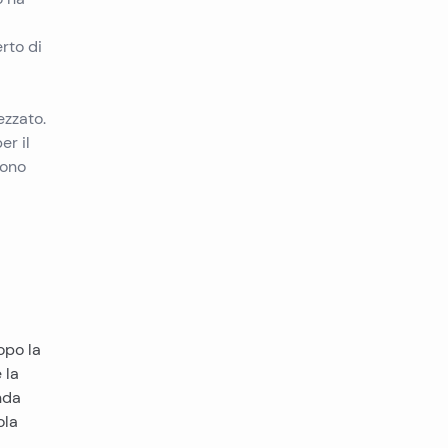
erto di
ezzato.
er il
sono
opo la
 la
nda
ola