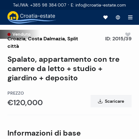
·
Tel./WA
:
+385 98 384 007
E
:
info@croatia-estate.com
Venduto
Croazia
,
Costa Dalmazia
,
Split
ID:
2015/39
città
Spalato, appartamento con tre
camere da letto + studio +
giardino + deposito
PREZZO
€120,000
Scaricare
Informazioni di base