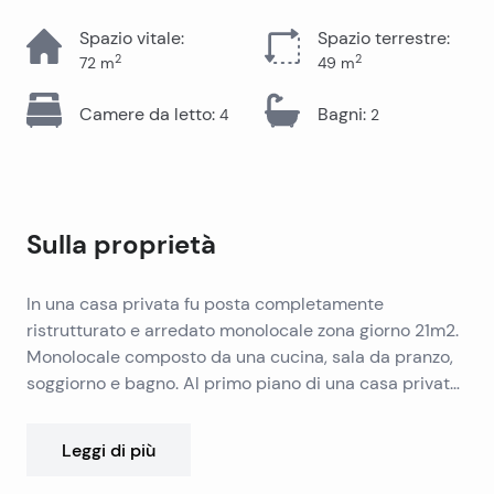
Spazio vitale
:
Spazio terrestre
:
2
2
72
m
49
m
Camere da letto
:
Bagni
:
4
2
Sulla proprietà
In una casa privata fu posta completamente
ristrutturato e arredato monolocale zona giorno 21m2.
Monolocale composto da una cucina, sala da pranzo,
soggiorno e bagno. Al primo piano di una casa privata
si trova appartamento superficie di 51m2 vivente. Si
compone di un ingresso, cucina, sala da pranzo, bagno
Leggi di più
e tre camere da letto. Se un potenziale acquirente
desiderava una camera da letto per fare una vita.