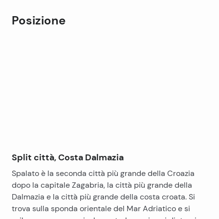
L’appartamento dispone di un giardino di 40m2, area
Posizione
di stoccaggio rinnovato di 9m2 and Grill, che si trova
accanto alla dispensa. L’appartamento si trova nei
Leaflet
|
©
OpenStreetMap
contributors
pressi del campus universitario, la stazione degli
+
autobus …
−
Split città, Costa Dalmazia
Spalato è la seconda città più grande della Croazia
dopo la capitale Zagabria, la città più grande della
Dalmazia e la città più grande della costa croata. Si
trova sulla sponda orientale del Mar Adriatico e si