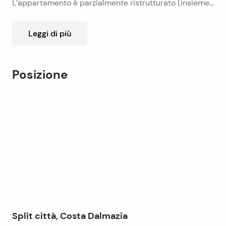
L’appartamento è parzialmente ristrutturato (insieme
infissi in PVC). Si trova vicino a scuole, asili, fermate
degli autobus, negozi …
Leggi di più
Posizione
Leaflet
|
©
OpenStreetMap
contributors
+
−
Split città, Costa Dalmazia