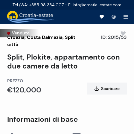
·
Tel./WA
:
+385 98 384 007
E
:
info@croatia-estate.com
Venduto
Croazia
,
Costa Dalmazia
,
Split
ID:
2015/53
città
Split, Plokite, appartamento con
due camere da letto
PREZZO
€120,000
Scaricare
Informazioni di base