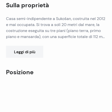
Sulla proprietà
Casa semi-indipendente a Sukošan, costruita nel 2012
e mai occupata. Si trova a soli 20 metri dal mare, la
costruzione eseguita su tre piani (piano terra, primo
piano e mansarda), con una superficie totale di 112 m2
con giardino di 84 m2, con parcheggio.
La casa è composta da quattro camere da letto,
Leggi di più
bagno, toilette, cucina, sala da pranzo, disimpegno,
scala e balcone. La casa ha una bellissima vista sulle
isole di Pasman e Ugljan.
Posizione
Leaflet
|
©
OpenStreetMap
contributors
+
−