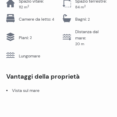
Spazio vitale
:
Spazio terrestre
:
2
2
112
m
84
m
Camere da letto
:
Bagni
:
4
2
Distanza dal
Piani
:
2
mare
:
20
m
Lungomare
Vantaggi della proprietà
Vista sul mare