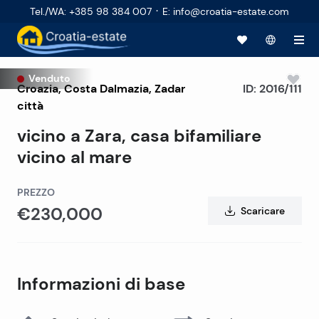
·
Tel./WA
:
+385 98 384 007
E
:
info@croatia-estate.com
Venduto
Croazia
,
Costa Dalmazia
,
Zadar
ID:
2016/111
città
vicino a Zara, casa bifamiliare
vicino al mare
PREZZO
€230,000
Scaricare
Informazioni di base