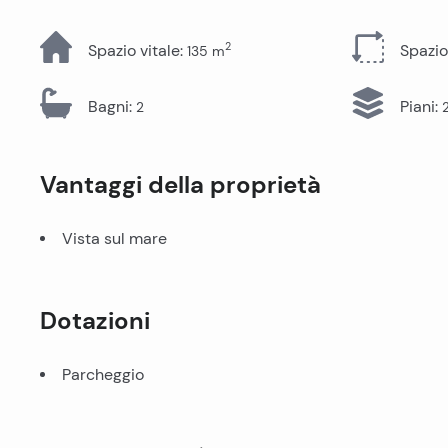
Tutti gli immobili
2
Spazio vitale
:
Spazio
135
m
Bagni
:
Piani
:
2
Vantaggi della proprietà
Vista sul mare
Dotazioni
Parcheggio