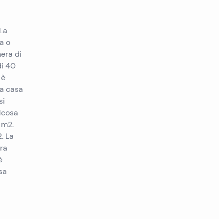
 La
a o
era di
di 40
 è
La casa
si
lcosa
 m2.
. La
ora
è
sa