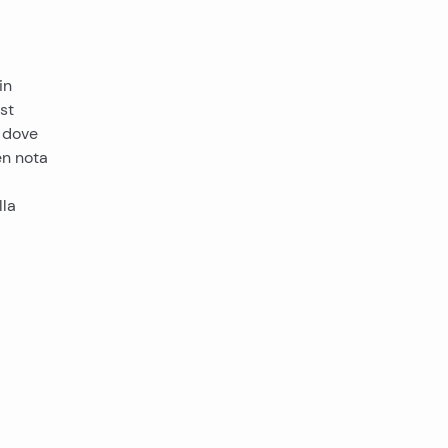
in
st
, dove
en nota
lla