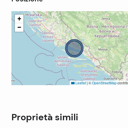
+
−
Leaflet
|
©
OpenStreetMap
contrib
Proprietà simili