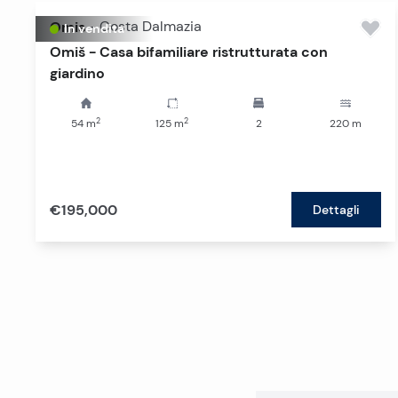
Omis
-
Costa Dalmazia
In vendita
Omiš - Casa bifamiliare ristrutturata con
giardino
2
2
54
m
125
m
2
220
m
€195,000
Dettagli