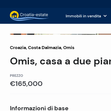
Immobili in vendita
Isole dalmate Immobili in vendita
Case
Venduto
Croazia
,
Costa Dalmazia
Costa dalmata Immobili in vendita
,
Omis
App
Omis, casa a due pian
Istria e Kvarner Immobili in vendita
Terr
Croazia continentale Immobili in v
Imm
PREZZO
€165,000
Isole in vendita in Croazia
Hote
Ville e castelli in vendita
Informazioni di base