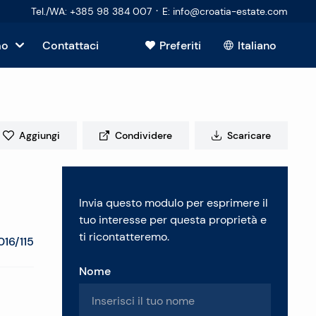
·
Tel./WA
:
+385 98 384 007
E
:
info@croatia-estate.com
mo
Contattaci
Preferiti
Italiano
Mostra tutto
sto
Aggiungi
Condividere
Scaricare
tori
Invia questo modulo per esprimere il
 immobiliare
tuo interesse per questa proprietà e
ti ricontatteremo.
016/115
Nome
enti