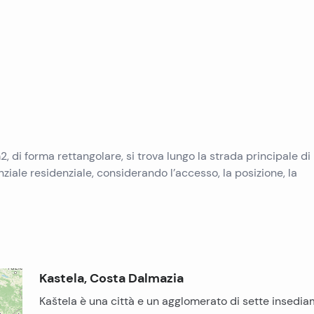
Immobili in vendita a Pag
Immobili in vendita a Trogir
Immobili in vendita a Pola
Immobili in vendita a Ugljan
Immobili in vendita a Primosten
Immobili in vendita a Krk
Immobili in vendita a Murter
Immobili in vendita a Sibenik
Immobili in vendita a Umago
Immobili in vendita a Vir
Immobili in vendita a Omis
2, di forma rettangolare, si trova lungo la strada principale di
Immobili in vendita a Peljesac
nziale residenziale, considerando l’accesso, la posizione, la
Kastela, Costa Dalmazia
Kaštela è una città e un agglomerato di sette insedia