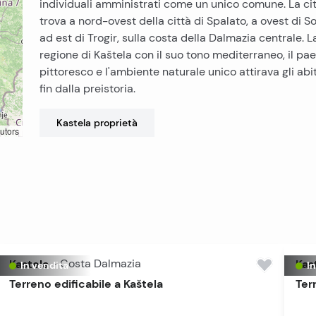
individuali amministrati come un unico comune. La cit
trova a nord-ovest della città di Spalato, a ovest di So
ad est di Trogir, sulla costa della Dalmazia centrale. L
regione di Kaštela con il suo tono mediterraneo, il pa
pittoresco e l'ambiente naturale unico attirava gli abi
fin dalla preistoria.
Kastela
proprietà
utors
Kastela
-
Costa Dalmazia
Kas
In vendita
I
Terreno edificabile a Kaštela
Ter