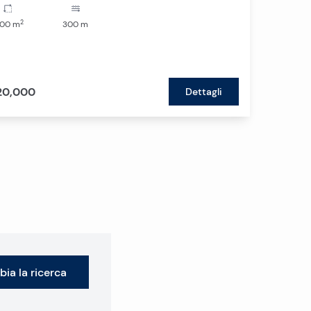
2
200
m
300
m
20,000
Dettagli
ia la ricerca