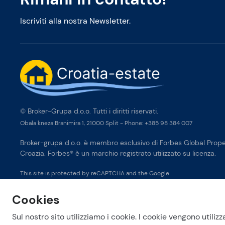
Iscriviti alla nostra Newsletter.
© Broker-Grupa d.o.o. Tutti i diritti riservati.
Obala kneza Branimira 1, 21000 Split
-
Phone:
+385 98 384 007
Broker-grupa d.o.o. è membro esclusivo di Forbes Global Proper
Croazia. Forbes® è un marchio registrato utilizzato su licenza.
This site is protected by reCAPTCHA and the Google
Privacy Policy
and
Terms of Service
apply.
Cookies
Sul nostro sito utilizziamo i cookie. I cookie vengono utilizz