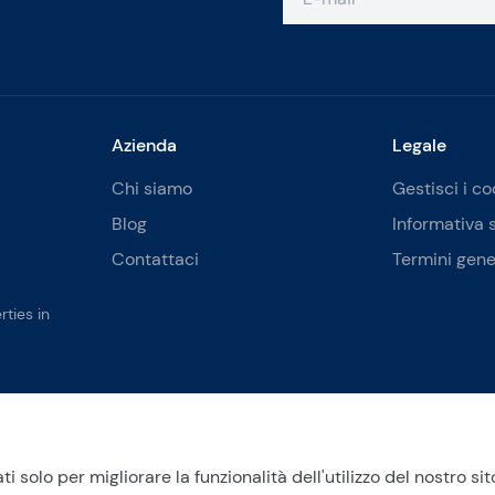
Azienda
Legale
Chi siamo
Gestisci i co
Blog
Informativa 
Contattaci
Termini gene
ties in
ati solo per migliorare la funzionalità dell'utilizzo del nostro si