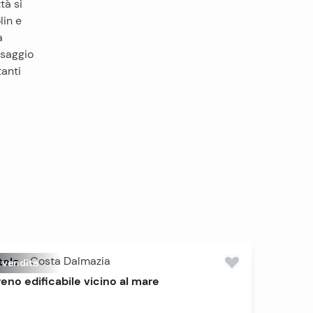
tà si
lin e
a
esaggio
tanti
tela
-
Costa Dalmazia
n vendita
reno edificabile vicino al mare