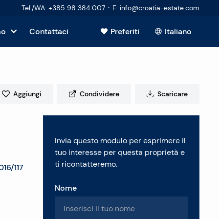
·
Tel./WA
:
+385 98 384 007
E
:
info@croatia-estate.com
mo
Contattaci
Preferiti
Italiano
Mostra tutto
sto
Aggiungi
Condividere
Scaricare
tori
Invia questo modulo per esprimere il
 immobiliare
tuo interesse per questa proprietà e
ti ricontatteremo.
016/117
Nome
enti