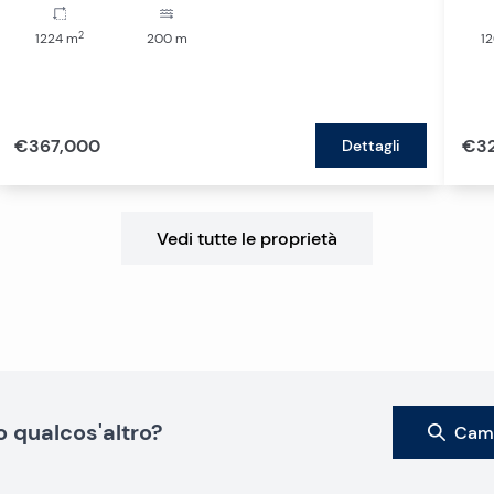
2
1224
m
200
m
1
€367,000
€3
Dettagli
Vedi tutte le proprietà
o qualcos'altro?
Camb