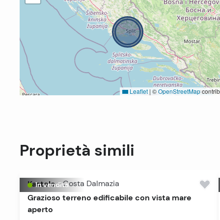
Leaflet
|
©
OpenStreetMap
contrib
Proprietà simili
Kastela
-
Costa Dalmazia
In vendita
Grazioso terreno edificabile con vista mare
aperto