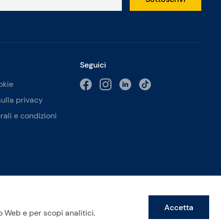
Seguici
okie
sulla privacy
rali e condizioni
Accetta
to Web e per scopi analitici.