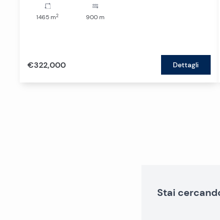
2
1465
m
900
m
€322,000
Dettagli
Stai cercand