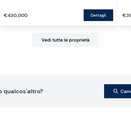
€430,000
€3
Dettagli
Vedi tutte le proprietà
o qualcos'altro?
Camb