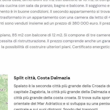
ia cucina con sala da pranzo, bagno e balcone. Il soggiorno e
nto è in buone condizioni. Il secondo appartamento si trova
e trasformato in un appartamento con una camera da letto di
ti sono venduti insieme ad un prezzo di 380 000 euro. Il pre
2 ° piano, 85 m2 con balcone di 12 m2. Si compone di tre camer
cessita di ristrutturazione. Il prezzo comprende anche un gar
ossibilità di costruire ulteriori piani. Certificato energetic
Split città, Costa Dalmazia
Spalato è la seconda città più grande della Croazia d
capitale Zagabria, la città più grande della Dalmazia e
città più grande della costa croata. Si trova sulla spo
orientale del Mar Adriatico e si sviluppa su una penis
centrale e sui suoi dintorni. Snodo dei trasporti