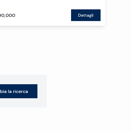
90,000
Dettagli
ia la ricerca