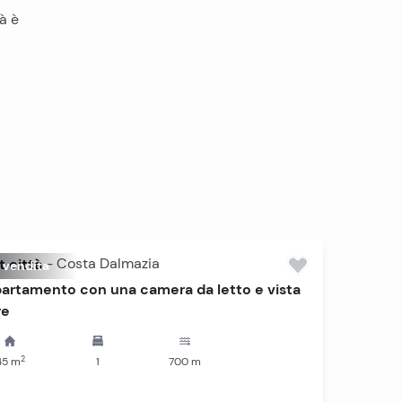
tà è
t città
-
Costa Dalmazia
n vendita
artamento con una camera da letto e vista
re
2
45
m
1
700
m