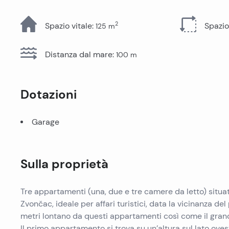
Tutti gli immobili
2
Spazio vitale
:
Spazio
125
m
Distanza dal mare
:
100
m
Dotazioni
Garage
Sulla proprietà
Tre appartamenti (una, due e tre camere da letto) situati
Zvončac, ideale per affari turistici, data la vicinanza del 
metri lontano da questi appartamenti così come il gran
Il primo appartamento si trova su un’altura sul lato ov