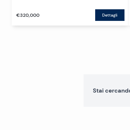
€320,000
Dettagli
Stai cercand