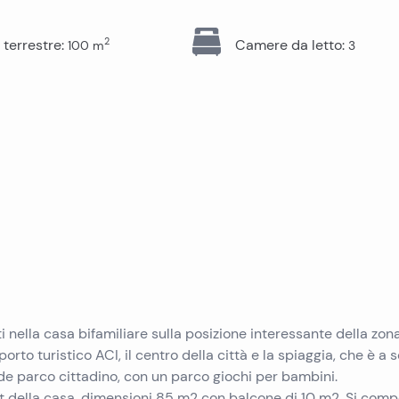
Immobili in vendita a Pag
Immobili in vendita a Trogir
Immobili in vendita a Pola
2
 terrestre
:
Camere da letto
:
100
m
3
Immobili in vendita a Ugljan
Immobili in vendita a Primosten
Immobili in vendita a Krk
Immobili in vendita a Murter
Immobili in vendita a Sibenik
Immobili in vendita a Umago
Immobili in vendita a Vir
Immobili in vendita a Omis
Immobili in vendita a Peljesac
 nella casa bifamiliare sulla posizione interessante della zona
porto turistico ACI, il centro della città e la spiaggia, che è a s
de parco cittadino, con un parco giochi per bambini.
est della casa, dimensioni 85 m2 con balcone di 10 m2. Si com