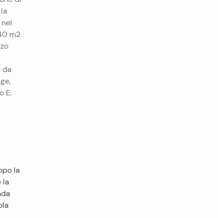
 la
 nel
 40 m2
zzo
e da
age,
o E.
opo la
 la
nda
ola