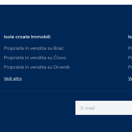
Isole croate Immobili
I
Proprietà in vendita su Brač
P
Proprietà in vendita su Čiovo
P
Proprietà in vendita su Drvenik
P
Vedi altro
Ve