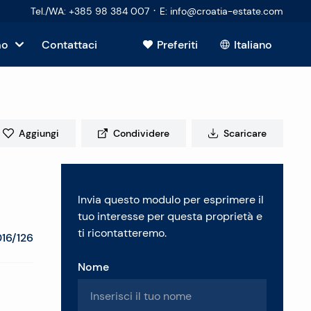
·
Tel./WA
:
+385 98 384 007
E
:
info@croatia-estate.com
mo
Contattaci
Preferiti
Italiano
Mostra tutto
sto
Aggiungi
Condividere
Scaricare
tori
Invia questo modulo per esprimere il
 immobiliare
tuo interesse per questa proprietà e
ti ricontatteremo.
16/126
Nome
enti