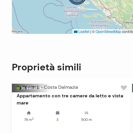
Leaflet
|
©
OpenStreetMap
contrib
Proprietà simili
Split città
-
Costa Dalmazia
In vendita
Appartamento con tre camere da letto e vista
mare
2
78
m
3
500
m