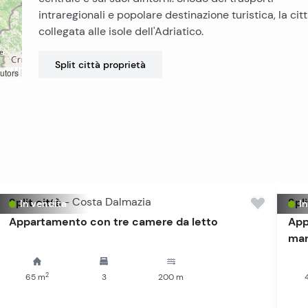
intraregionali e popolare destinazione turistica, la cit
collegata alle isole dell'Adriatico.
Split città
proprietà
utors
Split città
-
Costa Dalmazia
Spli
In vendita
I
Appartamento con tre camere da letto
App
ma
2
65
m
3
200
m