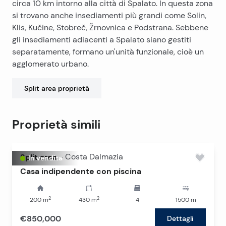
circa 10 km intorno alla città di Spalato. In questa zona
parte del quartiere sarà sotto le ville di lusso.
si trovano anche insediamenti più grandi come Solin,
Klis, Kučine, Stobreč, Žrnovnica e Podstrana. Sebbene
gli insediamenti adiacenti a Spalato siano gestiti
separatamente, formano un'unità funzionale, cioè un
agglomerato urbano.
Split area
proprietà
Proprietà simili
Split area
-
Costa Dalmazia
In vendita
Casa indipendente con piscina
2
2
200
m
430
m
4
1500
m
€850,000
Dettagli