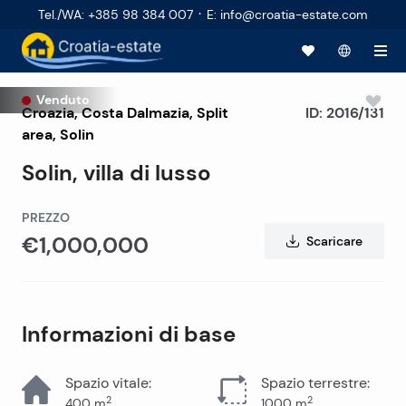
·
Tel./WA
:
+385 98 384 007
E
:
info@croatia-estate.com
Venduto
Croazia
,
Costa Dalmazia
,
Split
ID:
2016/131
area
, Solin
Solin, villa di lusso
PREZZO
€1,000,000
Scaricare
Informazioni di base
Spazio vitale
:
Spazio terrestre
:
2
2
400
m
1000
m