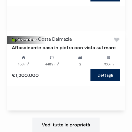
Split area
-
Costa Dalmazia
In vendita
Affascinante casa in pietra con vista sul mare
2
2
158
m
4469
m
2
700
m
€1,200,000
Dettagli
Vedi tutte le proprietà