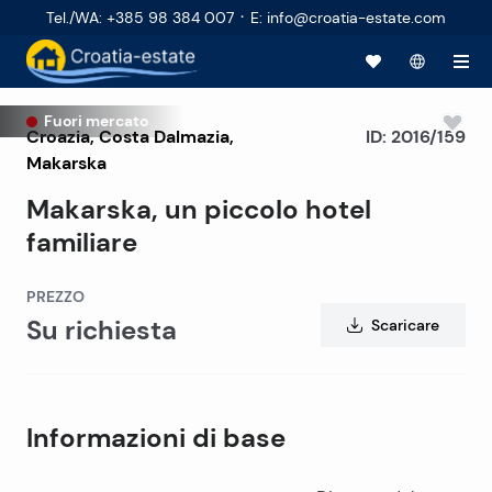
·
Tel./WA
:
+385 98 384 007
E
:
info@croatia-estate.com
Fuori mercato
Croazia
,
Costa Dalmazia
,
ID:
2016/159
Makarska
Makarska, un piccolo hotel
familiare
PREZZO
Su richiesta
Scaricare
Informazioni di base