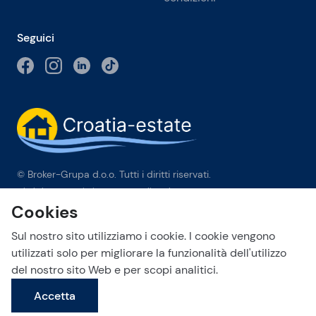
Seguici
© Broker-Grupa d.o.o. Tutti i diritti riservati.
Obala kneza Branimira 1, 21000 Split
-
Phone:
+385 98 384 007
Cookies
Broker-grupa d.o.o. è membro esclusivo di Forbes Global
Properties in Croazia. Forbes® è un marchio registrato
Sul nostro sito utilizziamo i cookie. I cookie vengono
utilizzato su licenza.
utilizzati solo per migliorare la funzionalità dell'utilizzo
del nostro sito Web e per scopi analitici.
This site is protected by reCAPTCHA and the Google
Privacy Policy
Invia una richiesta
and
Terms of Service
apply.
Accetta