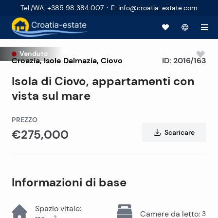
·
Tel./WA
:
+385 98 384 007
E
:
info@croatia-estate.com
Venduto
Croazia
,
Isole Dalmazia
,
Ciovo
ID:
2016/163
Isola di Ciovo, appartamenti con
vista sul mare
PREZZO
€275,000
Scaricare
Informazioni di base
Spazio vitale
:
Camere da letto
:
3
2