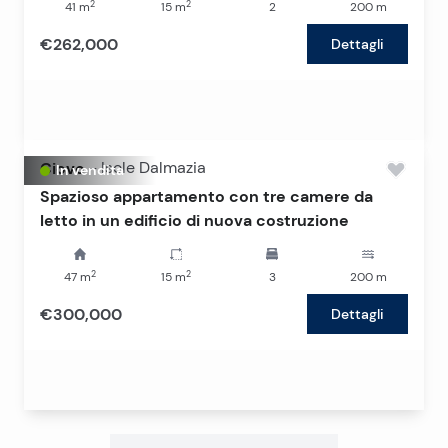
2
2
41
m
15
m
2
200
m
€262,000
Dettagli
Ciovo
-
Isole Dalmazia
In vendita
Spazioso appartamento con tre camere da
letto in un edificio di nuova costruzione
2
2
47
m
15
m
3
200
m
€300,000
Dettagli