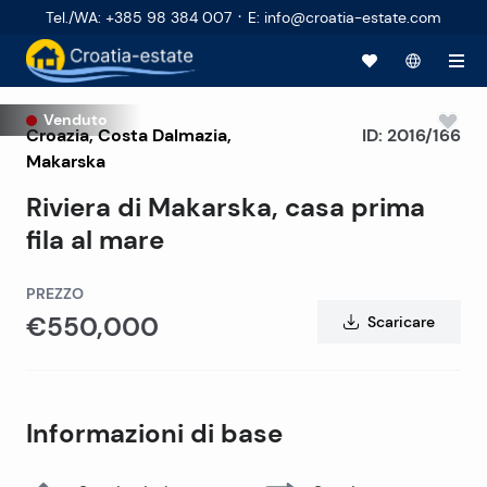
·
Tel./WA
:
+385 98 384 007
E
:
info@croatia-estate.com
Venduto
Croazia
,
Costa Dalmazia
,
ID:
2016/166
Makarska
Riviera di Makarska, casa prima
fila al mare
PREZZO
€550,000
Scaricare
Informazioni di base