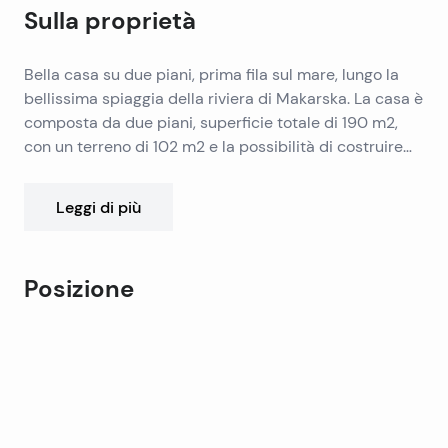
Sulla proprietà
Bella casa su due piani, prima fila sul mare, lungo la
bellissima spiaggia della riviera di Makarska. La casa è
composta da due piani, superficie totale di 190 m2,
con un terreno di 102 m2 e la possibilità di costruire
un piano aggiuntivo.
Dal momento che la casa è stata utilizzata per il
Leggi di più
noleggio turistico, al piano inferiore ci sono due
appartamenti con una camera da letto di 45 m2,
mentre al piano superiore si trova un ampio
Posizione
appartamento con una camera da letto con cucina,
soggiorno e bagno più grandi.
Leaflet
|
©
OpenStreetMap
contributors
Entrambi i piani dispongono di ampi balconi con una
+
vista mozzafiato sul mare e sull’isola di Brac. Una
−
proprietà eccellente in una posizione eccellente.