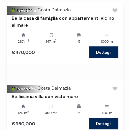
Makarska
-
Costa Dalmazia
In vendita
Bella casa di famiglia con appartamenti vicino
al mare
2
2
287
m
147
m
5
1000
m
€470,000
Dettagli
Makarska
-
Costa Dalmazia
In vendita
Bellissima villa con vista mare
2
2
120
m
360
m
2
400
m
€650,000
Dettagli