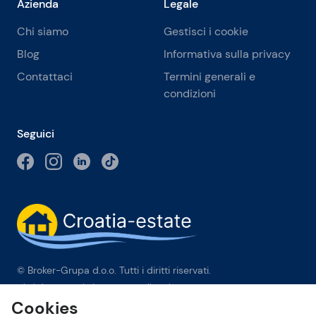
Azienda
Legale
Chi siamo
Gestisci i cookie
Blog
Informativa sulla privacy
Contattaci
Termini generali e
condizioni
Seguici
© Broker-Grupa d.o.o. Tutti i diritti riservati.
Obala kneza Branimira 1, 21000 Split
-
Phone:
+385 98 384 007
Cookies
Broker-grupa d.o.o. è membro esclusivo di Forbes Global