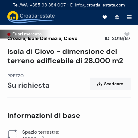
·
Tel./WA
:
+385 98 384 007
E
:
info@croatia-estate.com
Fuori mercato
Croazia
,
Isole Dalmazia
,
Ciovo
ID:
2016/87
Isola di Ciovo - dimensione del
terreno edificabile di 28.000 m2
PREZZO
Su richiesta
Scaricare
Informazioni di base
Spazio terrestre
:
2