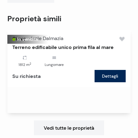
Proprietà simili
Ciovo
-
Isole Dalmazia
In vendita
Terreno edificabile unico prima fila al mare
2
1812
m
Lungomare
Su richiesta
Dettagli
Vedi tutte le proprietà