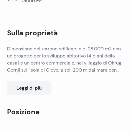
28000
m
Sulla proprietà
Dimensione del terreno edificabile di 28.000 m2 con
un progetto per lo sviluppo abitativo (4 piani della
casa) e un centro commerciale, nel villaggio di Okrug
Gornji sull’isola di Ciovo, a soli 200 m dal mare con
mare aperto e più accesso stradale. Titolo pulito e
piano misto urbano adottato Mastrinka Trogir.
Leggi di più
Posizione
Leaflet
|
©
OpenStreetMap
contributors