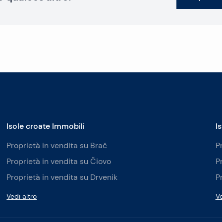
Isole croate Immobili
I
Proprietà in vendita su Brač
P
Proprietà in vendita su Čiovo
P
Proprietà in vendita su Drvenik
P
Vedi altro
Ve