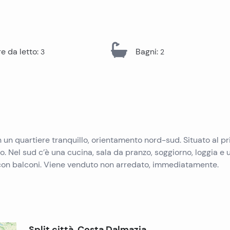
Immobili in vendita a Pag
Immobili in vendita a Trogir
Immobili in vendita a Pola
Immobili in vendita a Ugljan
Immobili in vendita a Primosten
Immobili in vendita a Krk
 da letto
:
Bagni
:
3
2
Immobili in vendita a Murter
Immobili in vendita a Sibenik
Immobili in vendita a Umago
Immobili in vendita a Vir
Immobili in vendita a Omis
Immobili in vendita a Peljesac
 un quartiere tranquillo, orientamento nord-sud. Situato al p
ilo. Nel sud c’è una cucina, sala da pranzo, soggiorno, loggia e 
con balconi. Viene venduto non arredato, immediatamente.
Split città, Costa Dalmazia