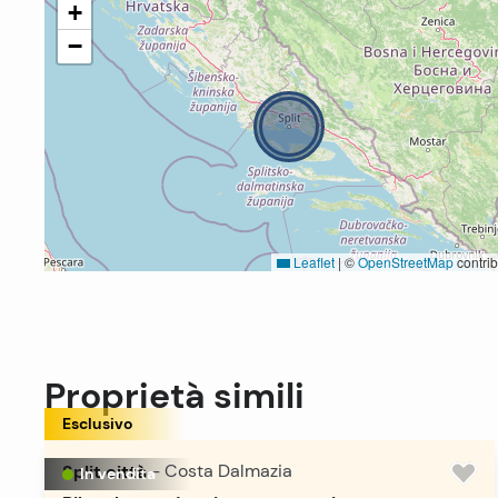
+
−
Leaflet
|
©
OpenStreetMap
contrib
Proprietà simili
Esclusivo
Split città
-
Costa Dalmazia
In vendita