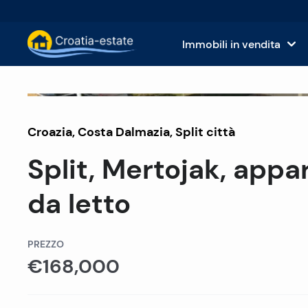
Immobili in vendita
Isole dalmate Immobili in vendita
Case
Venduto
Croazia
,
Costa Dalmazia
Costa dalmata Immobili in vendita
,
Split città
App
Split, Mertojak, app
Istria e Kvarner Immobili in vendita
Terr
da letto
Croazia continentale Immobili in v
Imm
Isole in vendita in Croazia
Hote
PREZZO
€168,000
Ville e castelli in vendita