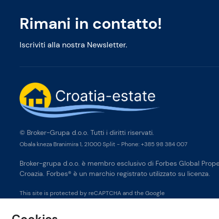
Rimani in contatto!
Iscriviti alla nostra Newsletter.
© Broker-Grupa d.o.o. Tutti i diritti riservati.
Obala kneza Branimira 1, 21000 Split
-
Phone:
+385 98 384 007
Broker-grupa d.o.o. è membro esclusivo di Forbes Global Proper
Croazia. Forbes® è un marchio registrato utilizzato su licenza.
This site is protected by reCAPTCHA and the Google
Privacy Policy
and
Terms of Service
apply.