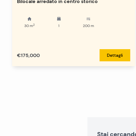
Bilocale arredato in centro storico
2
30
m
1
200
m
€175,000
Dettagli
Stai cercand