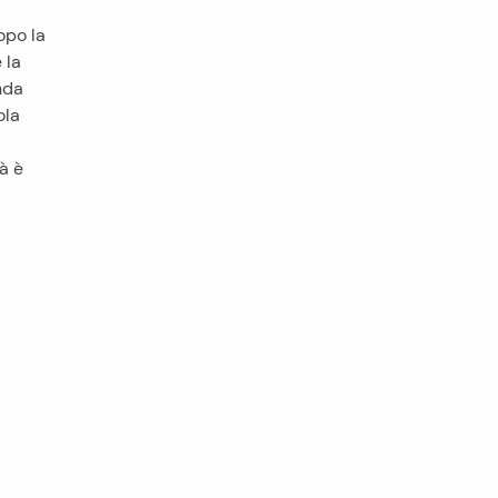
opo la
 la
nda
ola
tà è