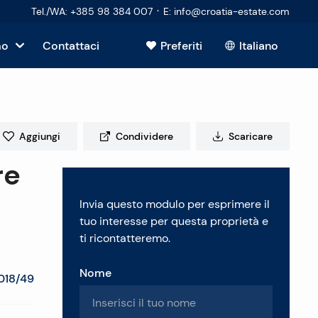
·
Tel./WA
:
+385 98 384 007
E
:
info@croatia-estate.com
mo
Contattaci
Preferiti
Italiano
Mostra tutto
sto
Aggiungi
Condividere
Scaricare
re
tori
Invia questo modulo per esprimere il
 immobiliare
tuo interesse per questa proprietà e
ti ricontatteremo.
Nome
018/49
enti