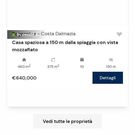
Rogoznica
-
Costa Dalmazia
In vendita
Casa spaziosa a 150 m dalla spiaggia con vista
mozzafiato
2
2
460
m
375
m
10
150
m
€640,000
Dettagli
Vedi tutte le proprietà