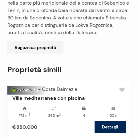
nella parte più meridionale della contea di Sebenico e
Tenin, in una profonda baia riparata dal vento, a circa
30 km da Sebenico. A volte viene chiamata Šibenska
Rogoznica per distinguerla da Lokva Rogoznica,
un'altra località turistica della Dalmazia.
Rogoznica
proprietà
Proprietà simili
Rogoznica
-
Costa Dalmazia
In vendita
Villa mediterranea con piscina
2
2
172
m
395
m
4
150
m
€880,000
Dettagli