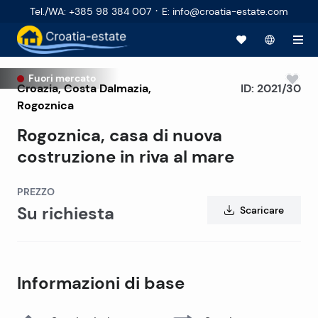
·
Tel./WA
:
+385 98 384 007
E
:
info@croatia-estate.com
Fuori mercato
Croazia
,
Costa Dalmazia
,
ID:
2021/30
Rogoznica
Rogoznica, casa di nuova
costruzione in riva al mare
PREZZO
Su richiesta
Scaricare
Informazioni di base