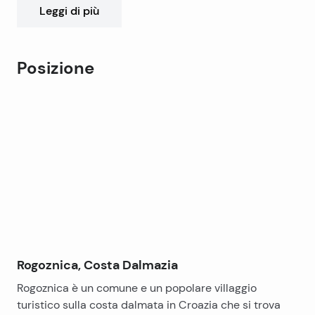
appartamento dotato di ampie terrazze che offrono
Leggi di più
una vista mozzafiato sul mare. La casa è stata
costruita e dotata di materiali di alta qualità (parquet,
pietra, ceramica) mentre il giardino ben progettato e
Posizione
curato è arricchito da piante e alberi mediterranei.
Leaflet
|
©
OpenStreetMap
contributors
+
−
Rogoznica, Costa Dalmazia
Rogoznica è un comune e un popolare villaggio
turistico sulla costa dalmata in Croazia che si trova