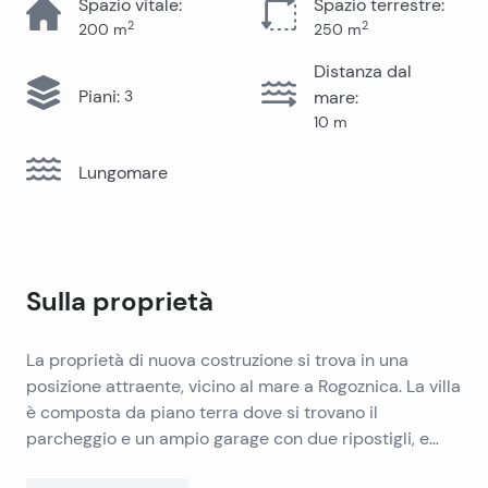
Spazio vitale
:
Spazio terrestre
:
2
2
200
m
250
m
Distanza dal
Piani
:
3
mare
:
10
m
Lungomare
Sulla proprietà
La proprietà di nuova costruzione si trova in una
posizione attraente, vicino al mare a Rogoznica. La villa
è composta da piano terra dove si trovano il
parcheggio e un ampio garage con due ripostigli, e
due piani ciascuno con confortevole e lussuoso