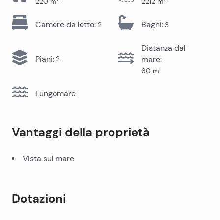
220
m
2212
m
Camere da letto
:
Bagni
:
2
3
Distanza dal
Piani
:
2
mare
:
60
m
Lungomare
Vantaggi della proprietà
Vista sul mare
Dotazioni