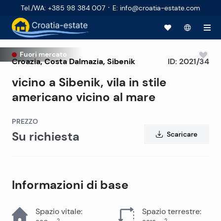
·
Tel./WA
:
+385 98 384 007
E
:
info@croatia-estate.com
Fuori mercato
Croazia
,
Costa Dalmazia
,
Sibenik
ID:
2021/34
vicino a Sibenik, vila in stile
americano vicino al mare
PREZZO
Su richiesta
Scaricare
Informazioni di base
Spazio vitale
:
Spazio terrestre
:
2
2