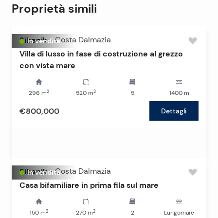
Proprietà simili
Sibenik
-
Costa Dalmazia
In vendita
Villa di lusso in fase di costruzione al grezzo
con vista mare
2
2
296
m
520
m
5
1400
m
€800,000
Dettagli
Sibenik
-
Costa Dalmazia
In vendita
Casa bifamiliare in prima fila sul mare
2
2
150
m
270
m
2
Lungomare