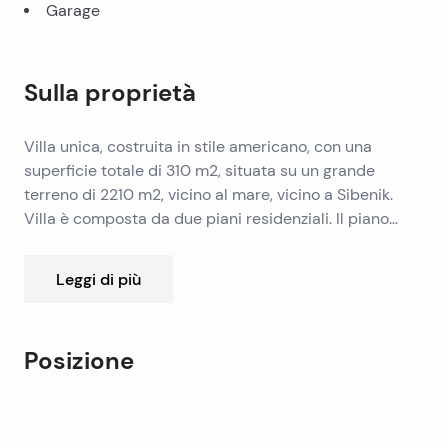
Garage
Sulla proprietà
Villa unica, costruita in stile americano, con una
superficie totale di 310 m2, situata su un grande
terreno di 2210 m2, vicino al mare, vicino a Sibenik.
Villa è composta da due piani residenziali. Il piano
terra ha una grande sala, sala studio, bagno, ampio
soggiorno con camino, bella cucina e grande sala da
Leggi di più
pranzo.
Al piano superiore due camere da letto con bagno
privato e una terrazza sul lato sud. Sul lato nord della
Posizione
casa c’è una grande terrazza, edificio ausiliario con
barbecue, garage e uliveto con 30 alberi di ulivo e sul
Leaflet
|
©
OpenStreetMap
contributors
lato sud è grande giardino coltivato.
+
La casa è arredata con mobili di alta qualità, con