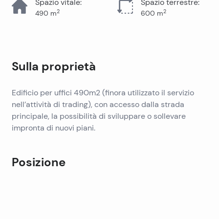
Spazio vitale
:
Spazio terrestre
:
2
2
490
m
600
m
Sulla proprietà
Edificio per uffici 490m2 (finora utilizzato il servizio
nell’attività di trading), con accesso dalla strada
principale, la possibilità di sviluppare o sollevare
impronta di nuovi piani.
Posizione
Leaflet
|
©
OpenStreetMap
contributors
+
−