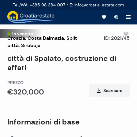
·
Tel./WA
:
+385 98 384 007
E
:
info@croatia-estate.com
In vendita
Croazia
,
Costa Dalmazia
,
Split
ID:
2021/45
città
, Sirobuja
città di Spalato, costruzione di
affari
PREZZO
€320,000
Scaricare
Informazioni di base