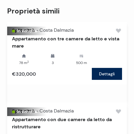
Proprietà simili
Split città
-
Costa Dalmazia
In vendita
Appartamento con tre camere da letto e vista
mare
2
78
m
3
500
m
€320,000
Dettagli
Split città
-
Costa Dalmazia
In vendita
Appartamento con due camere da letto da
ristrutturare