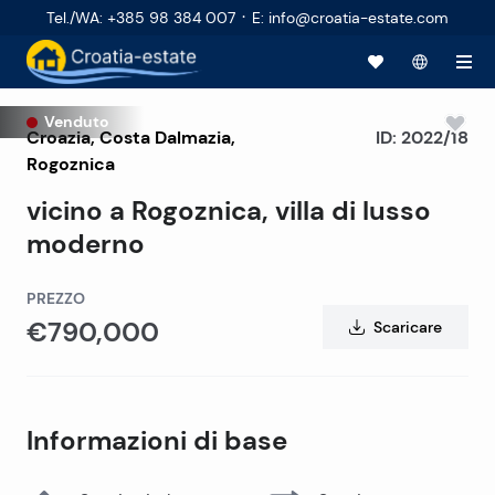
·
Tel./WA
:
+385 98 384 007
E
:
info@croatia-estate.com
Venduto
Croazia
,
Costa Dalmazia
,
ID:
2022/18
Rogoznica
vicino a Rogoznica, villa di lusso
moderno
PREZZO
€790,000
Scaricare
Informazioni di base