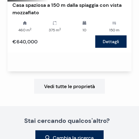
Casa spaziosa a 150 m dalla spiaggia con vista
mozzafiato
2
2
460
m
375
m
10
150
m
€640,000
Dettagli
Vedi tutte le proprietà
Stai cercando qualcos'altro?
Cambia la ricerca