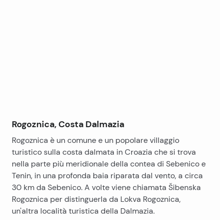
Leaflet
|
©
OpenStreetMap
contributors
cabina armadio e terrazzo o 67 m2.
+
Superficie di terreno terreno di 450 m2. Solo materiali
−
di alta qualità saranno utilizzati nella costruzione di
questa villa. L’acquisto in questa fase ti dà la
possibilità di programmare lo scambio di camere e
nelle aree interne, così come i materiali da
Tutte le infrastrutture è presente. Villa è previsto per
costruzione.
essere finito in autunno del 2017. Centro di Rogoznica
con tutti i servizi prima necessità è a soli 5 km di
distanza. L’aeroporto di Spalato si trova a 30 km di
distanza.
Materiali:
Rogoznica, Costa Dalmazia
Villeroy & Boch Subway: -TOILETS
Rogoznica è un comune e un popolare villaggio
Baby-docce, cisterne, completo MAT ACQUA. E
turistico sulla costa dalmata in Croazia che si trova
RISCALDAMENTO: Tece
nella parte più meridionale della contea di Sebenico e
-Batterie: Hans Grohe
Tenin, in una profonda baia riparata dal vento, a circa
-CERAMICS: Baldocer
30 km da Sebenico. A volte viene chiamata Šibenska
-JOINERY: alluminio, doppio strato
Rogoznica per distinguerla da Lokva Rogoznica,
vetro
un'altra località turistica della Dalmazia.
-HEAT: Daikin