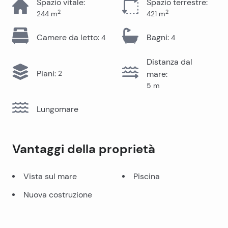
Spazio vitale
:
Spazio terrestre
:
2
2
244
m
421
m
Camere da letto
:
Bagni
:
4
4
Distanza dal
Piani
:
2
mare
:
5
m
Lungomare
Vantaggi della proprietà
Vista sul mare
Piscina
Nuova costruzione