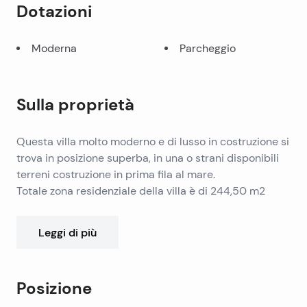
Dotazioni
Moderna
Parcheggio
Sulla proprietà
Questa villa molto moderno e di lusso in costruzione si
trova in posizione superba, in una o strani disponibili
terreni costruzione in prima fila al mare.
Totale zona residenziale della villa è di 244,50 m2
composto da 4 camere da letto totali.
Al piano terra è il modo ingresso con armadio,
Leggi di più
lavanderia, sala macchine (per piscina), soggiorno,
cucina, sala da pranzo e di stoccaggio.
Primo piano Composto o 3 camere da letto con bagni
Posizione
e armadi.
Al 2 ° piano si trova camera da letto con bagno e