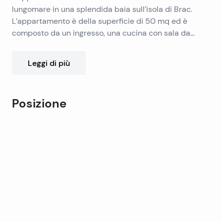
lungomare in una splendida baia sull’isola di Brac.
L’appartamento è della superficie di 50 mq ed è
composto da un ingresso, una cucina con sala da
pranzo, una camera da letto e un bagno, c’è una
bellissima vista sul mare e la baia dalla camera da
Leggi di più
letto. L’appartamento necessita di rinnovo!
Posizione
Leaflet
|
©
OpenStreetMap
contributors
+
−