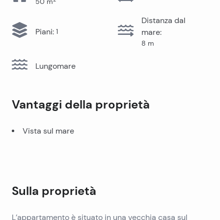
50
m
Distanza dal
Piani
:
1
mare
:
8
m
Lungomare
Vantaggi della proprietà
Vista sul mare
Sulla proprietà
L’appartamento è situato in una vecchia casa sul