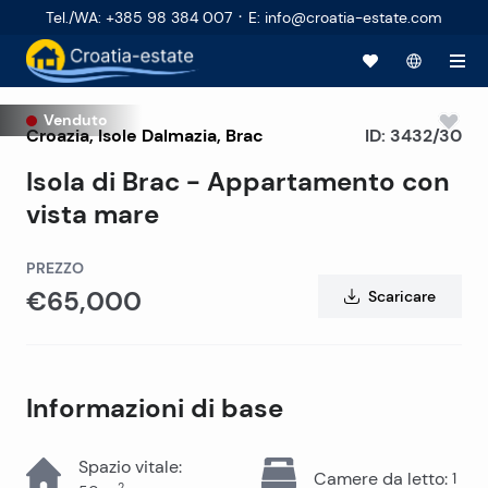
·
Tel./WA
:
+385 98 384 007
E
:
info@croatia-estate.com
Venduto
Croazia
,
Isole Dalmazia
,
Brac
ID:
3432/30
Isola di Brac - Appartamento con
vista mare
PREZZO
€65,000
Scaricare
Informazioni di base
Spazio vitale
:
Camere da letto
:
1
2