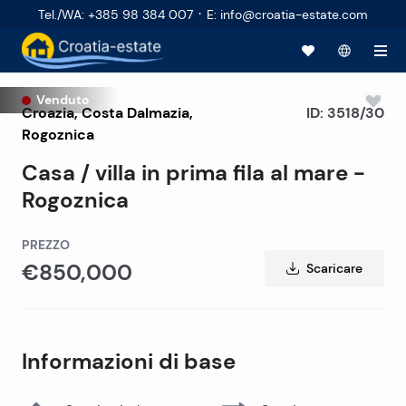
·
Tel./WA
:
+385 98 384 007
E
:
info@croatia-estate.com
Venduto
Croazia
,
Costa Dalmazia
,
ID:
3518/30
Rogoznica
Casa / villa in prima fila al mare -
Rogoznica
PREZZO
€850,000
Scaricare
Informazioni di base