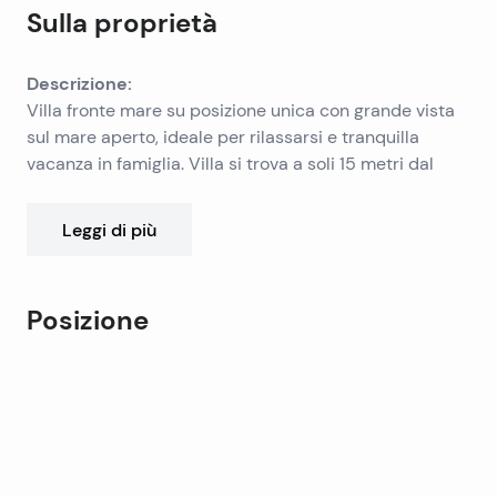
Sulla proprietà
Descrizione:
Villa fronte mare su posizione unica con grande vista
sul mare aperto, ideale per rilassarsi e tranquilla
vacanza in famiglia. Villa si trova a soli 15 metri dal
mare, sopra bella baia con esso per ormeggiare
barche. E ‘composto da ingresso, angolo galleria,
Prezzo
: su richiesta!
Leggi di più
salone, taverna, 1 appartamento matrimoniale e 1
appartamento twostorey con grande terrazza
soleggiata. C’è bel giardino esterno Mediterraneo con
Posizione
piscina, circondata da palme e ulivi. Giardino
consistono bella terrazza coperta con camino e
Leaflet
|
©
OpenStreetMap
contributors
piscina. Villa ha la sua propria strada di accesso con 4
+
posto auto.
−