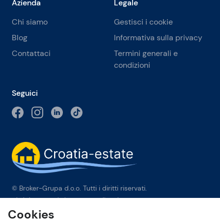
Azienda
Legale
Chi siamo
Gestisci i cookie
Blog
Informativa sulla privacy
Contattaci
Termini generali e
condizioni
Seguici
© Broker-Grupa d.o.o. Tutti i diritti riservati.
Obala kneza Branimira 1, 21000 Split
-
Phone:
+385 98 384 007
Cookies
Broker-grupa d.o.o. è membro esclusivo di Forbes Global