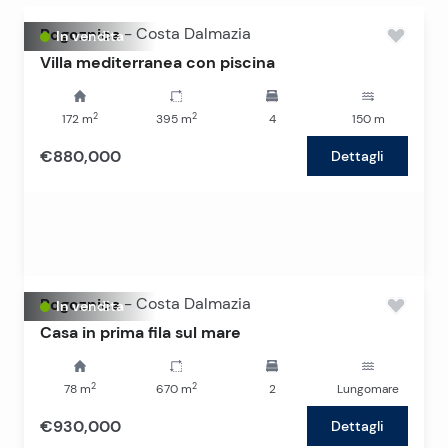
Rogoznica
-
Costa Dalmazia
In vendita
Villa mediterranea con piscina
2
2
172
m
395
m
4
150
m
€880,000
Dettagli
Rogoznica
-
Costa Dalmazia
In vendita
Casa in prima fila sul mare
2
2
78
m
670
m
2
Lungomare
€930,000
Dettagli