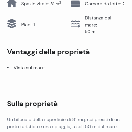
2
Spazio vitale
:
Camere da letto
:
81
m
2
Distanza dal
Piani
:
1
mare
:
50
m
Vantaggi della proprietà
Vista sul mare
Sulla proprietà
Un bilocale della superficie di 81 mq, nei pressi di un
porto turistico e una spiaggia, a soli 50 m dal mare,