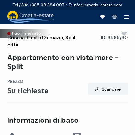
·
Tel./WA
:
+385 98 384 007
E
:
info@croatia-estate.com
Fuori mercato
Croazia
,
Costa Dalmazia
,
Split
ID:
3585/30
città
Appartamento con vista mare -
Split
PREZZO
Su richiesta
Scaricare
Informazioni di base