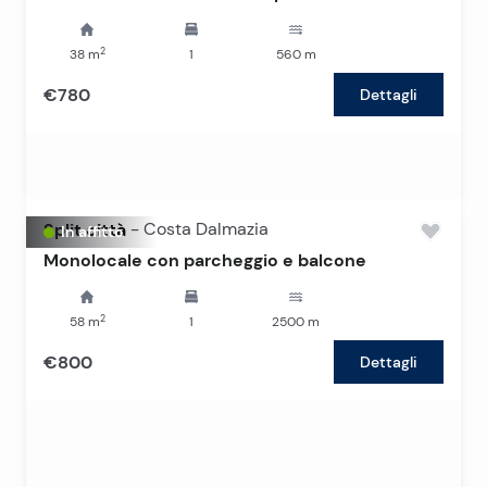
2
38
m
1
560
m
€780
Dettagli
Split città
-
Costa Dalmazia
In affitto
Monolocale con parcheggio e balcone
2
58
m
1
2500
m
€800
Dettagli