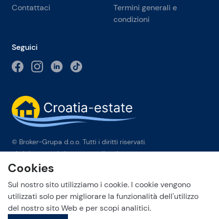
Contattaci
Termini generali e
condizioni
Seguici
© Broker-Grupa d.o.o. Tutti i diritti riservati.
Obala kneza Branimira 1, 21000 Split
-
Phone:
+385 98 384 007
Cookies
Broker-grupa d.o.o. è membro esclusivo di Forbes Global
Properties in Croazia. Forbes® è un marchio registrato
Sul nostro sito utilizziamo i cookie. I cookie vengono
utilizzato su licenza.
utilizzati solo per migliorare la funzionalità dell'utilizzo
del nostro sito Web e per scopi analitici.
This site is protected by reCAPTCHA and the Google
Privacy Policy