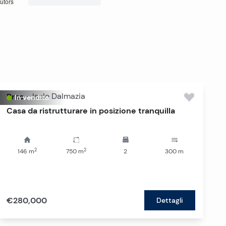
utors
Brac
-
Isole Dalmazia
In vendita
Casa da ristrutturare in posizione tranquilla
2
2
146
m
750
m
2
300
m
€280,000
Dettagli