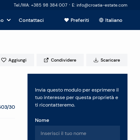
·
Tel./WA
:
+385 98 384 007
E
:
info@croatia-estate.com
mo
Contattaci
Preferiti
Italiano
Mostra tutto
sto
Aggiungi
Condividere
Scaricare
tori
Invia questo modulo per esprimere il
 immobiliare
tuo interesse per questa proprietà e
ti ricontatteremo.
603/30
Nome
enti