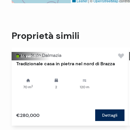
Leaflet
|
©
OpenStreetMap
contrib
Proprietà simili
Brac
-
Isole Dalmazia
In vendita
Tradizionale casa in pietra nel nord di Brazza
2
70
m
2
120
m
€280,000
Dettagli