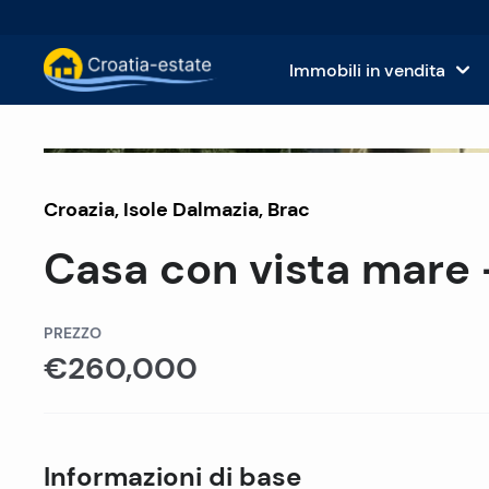
Immobili in vendita
Isole dalmate Immobili in vendita
Case
Venduto
Croazia
,
Isole Dalmazia
Costa dalmata Immobili in vendita
,
Brac
App
Casa con vista mare -
Istria e Kvarner Immobili in vendita
Terr
Croazia continentale Immobili in v
Imm
PREZZO
€260,000
Isole in vendita in Croazia
Hote
Ville e castelli in vendita
Informazioni di base