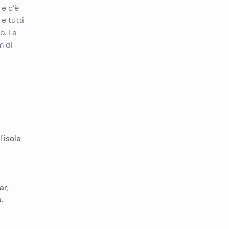
 e c’è
e tutti
o. La
m di
'isola
ar,
.