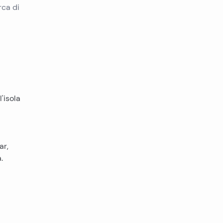
rca di
'isola
ar,
.