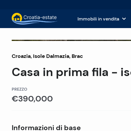
Immobili in vendita
Isole dalmate Immobili in vendita
Case
Venduto
Croazia
,
Isole Dalmazia
Costa dalmata Immobili in vendita
,
Brac
App
Casa in prima fila - i
Istria e Kvarner Immobili in vendita
Terr
Croazia continentale Immobili in v
Imm
PREZZO
€390,000
Isole in vendita in Croazia
Hote
Ville e castelli in vendita
Informazioni di base