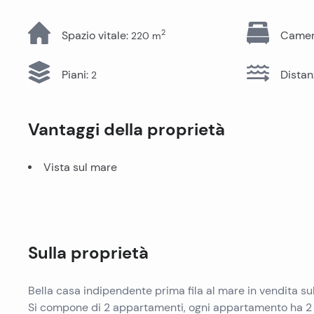
Tutti gli immobili
2
Spazio vitale
:
Camere
220
m
Piani
:
Distan
2
Vantaggi della proprietà
Vista sul mare
Sulla proprietà
Bella casa indipendente prima fila al mare in vendita sull
Si compone di 2 appartamenti, ogni appartamento ha 2 c