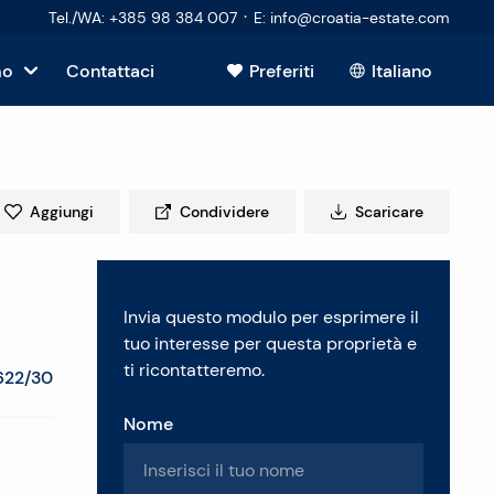
·
Tel./WA
:
+385 98 384 007
E
:
info@croatia-estate.com
mo
Contattaci
Preferiti
Italiano
Mostra tutto
sto
Aggiungi
Condividere
Scaricare
tori
Invia questo modulo per esprimere il
 immobiliare
tuo interesse per questa proprietà e
ti ricontatteremo.
622/30
Nome
enti