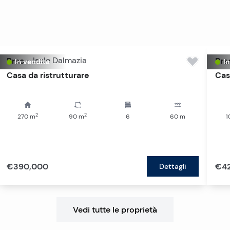
Brac
-
Isole Dalmazia
Bra
In vendita
I
Casa da ristrutturare
Casa
2
2
270
m
90
m
6
60
m
1
€390,000
€4
Dettagli
Vedi tutte le proprietà