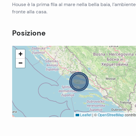
House è la prima fila al mare nella bella baia, l’ambient
fronte alla casa.
Posizione
+
−
Leaflet
|
©
OpenStreetMap
contrib