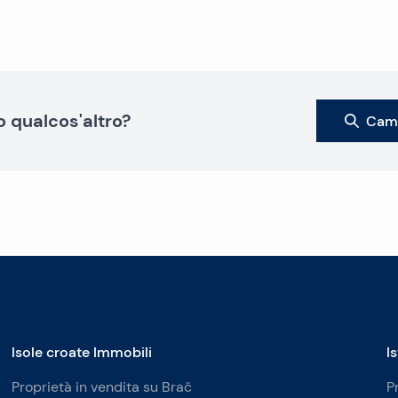
o qualcos'altro?
Camb
Isole croate Immobili
I
Proprietà in vendita su Brač
P