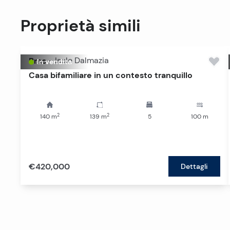
Proprietà simili
Brac
-
Isole Dalmazia
In vendita
Casa bifamiliare in un contesto tranquillo
2
2
140
m
139
m
5
100
m
€420,000
Dettagli