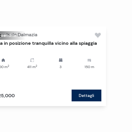
c
-
Isole Dalmazia
n vendita
 in posizione tranquilla vicino alla spiaggia
2
2
00
m
411
m
3
150
m
25,000
Dettagli