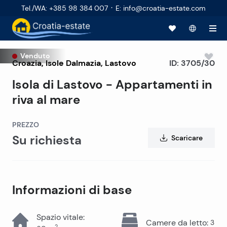
·
Tel./WA
:
+385 98 384 007
E
:
info@croatia-estate.com
Venduto
Croazia
,
Isole Dalmazia
,
Lastovo
ID:
3705/30
Isola di Lastovo - Appartamenti in
riva al mare
PREZZO
Su richiesta
Scaricare
Informazioni di base
Spazio vitale
:
Camere da letto
:
3
2