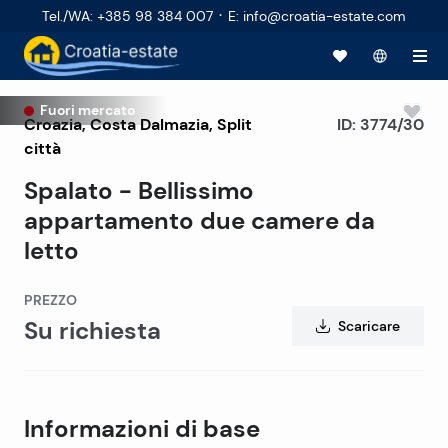
·
Tel./WA
:
+385 98 384 007
E
:
info@croatia-estate.com
Fuori mercato
Croazia
,
Costa Dalmazia
,
Split
ID:
3774/30
città
Spalato - Bellissimo
appartamento due camere da
letto
PREZZO
Su richiesta
Scaricare
Informazioni di base