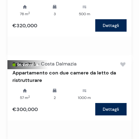
2
78
m
3
500
m
€320,000
Dettagli
Split città
-
Costa Dalmazia
In vendita
Appartamento con due camere da letto da
ristrutturare
2
57
m
2
1000
m
€300,000
Dettagli