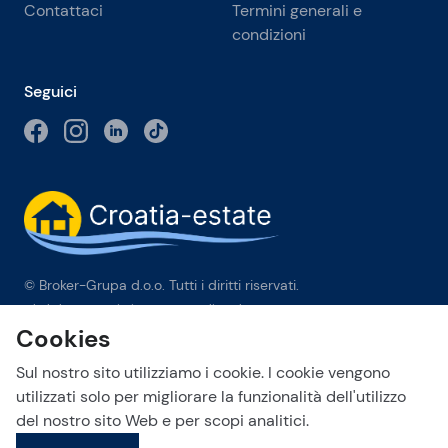
Contattaci
Termini generali e
condizioni
Seguici
© Broker-Grupa d.o.o. Tutti i diritti riservati.
Obala kneza Branimira 1, 21000 Split
-
Phone:
+385 98 384 007
Cookies
Broker-grupa d.o.o. è membro esclusivo di Forbes Global
Properties in Croazia. Forbes® è un marchio registrato
Sul nostro sito utilizziamo i cookie. I cookie vengono
utilizzato su licenza.
utilizzati solo per migliorare la funzionalità dell'utilizzo
del nostro sito Web e per scopi analitici.
This site is protected by reCAPTCHA and the Google
Privacy Policy
Invia una richiesta
and
Terms of Service
apply.