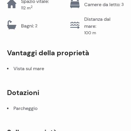
Spazio vitale
:
Camere da letto
:
3
2
112
m
Distanza dal
Bagni
:
2
mare
:
100
m
Vantaggi della proprietà
Vista sul mare
Dotazioni
Parcheggio