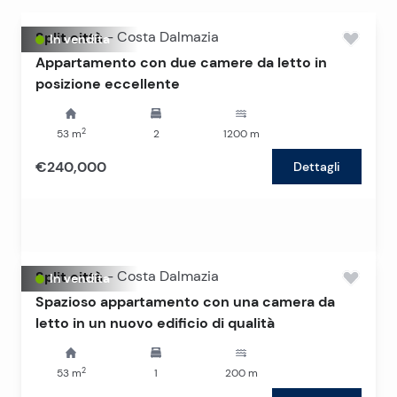
Split città
-
Costa Dalmazia
In vendita
Appartamento con due camere da letto in
posizione eccellente
2
53
m
2
1200
m
€240,000
Dettagli
Split città
-
Costa Dalmazia
In vendita
Spazioso appartamento con una camera da
letto in un nuovo edificio di qualità
2
53
m
1
200
m