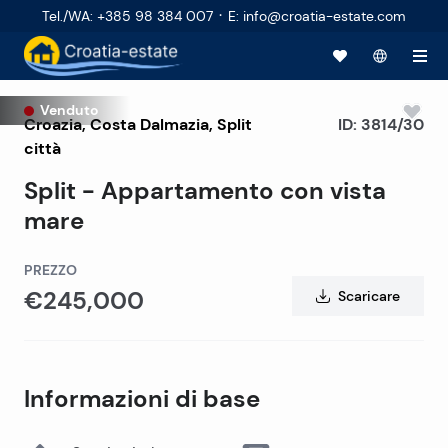
·
Tel./WA
:
+385 98 384 007
E
:
info@croatia-estate.com
Venduto
Croazia
,
Costa Dalmazia
,
Split
ID:
3814/30
città
Split - Appartamento con vista
mare
PREZZO
€245,000
Scaricare
Informazioni di base