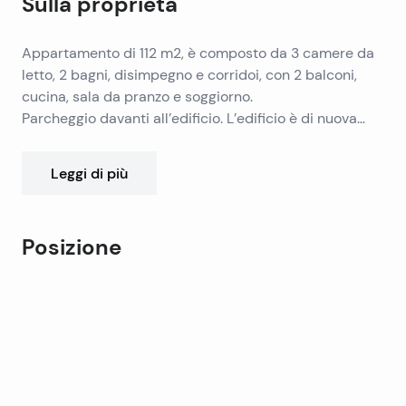
Sulla proprietà
Appartamento di 112 m2, è composto da 3 camere da
letto, 2 bagni, disimpegno e corridoi, con 2 balconi,
cucina, sala da pranzo e soggiorno.
Parcheggio davanti all’edificio. L’edificio è di nuova
costruzione, e l’appartamento ha una vista parziale sul
mare.
Leggi di più
Posizione
Leaflet
|
©
OpenStreetMap
contributors
+
−