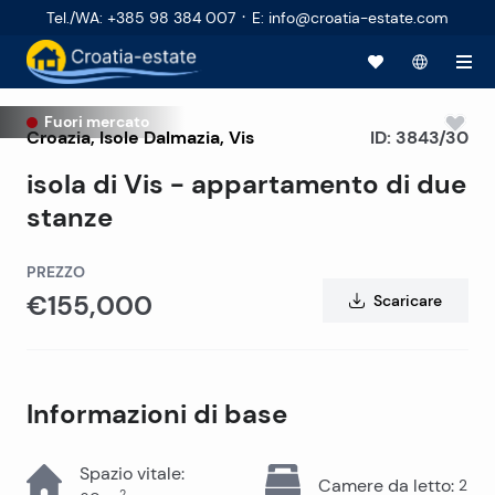
·
Tel./WA
:
+385 98 384 007
E
:
info@croatia-estate.com
Fuori mercato
Croazia
,
Isole Dalmazia
,
Vis
ID:
3843/30
isola di Vis - appartamento di due
stanze
PREZZO
€155,000
Scaricare
Informazioni di base
Spazio vitale
:
Camere da letto
:
2
2