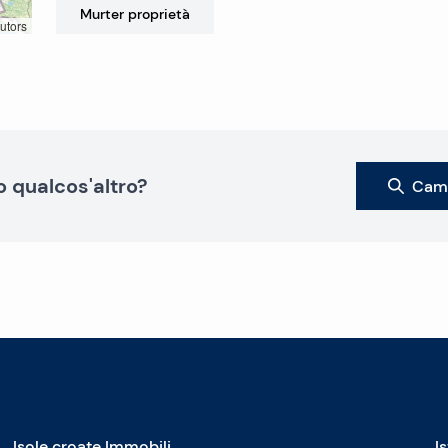
Murter
proprietà
utors
o qualcos'altro?
Camb
Isole croate Immobili
I