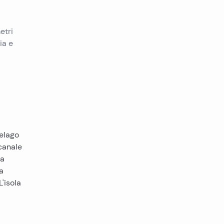
etri
ia e
pelago
canale
La
a
'isola