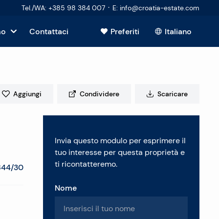
·
Tel./WA
:
+385 98 384 007
E
:
info@croatia-estate.com
mo
Contattaci
Preferiti
Italiano
Mostra tutto
sto
Aggiungi
Condividere
Scaricare
tori
Invia questo modulo per esprimere il
 immobiliare
tuo interesse per questa proprietà e
ti ricontatteremo.
844/30
Nome
enti