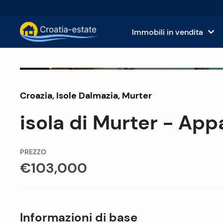
Immobili in vendita
Isole dalmate Immobili in vendita
Case
Venduto
Croazia
,
Isole Dalmazia
Costa dalmata Immobili in vendita
,
Murter
App
isola di Murter - Ap
Istria e Kvarner Immobili in vendita
Terr
Croazia continentale Immobili in v
Imm
PREZZO
€103,000
Isole in vendita in Croazia
Hote
Ville e castelli in vendita
Informazioni di base