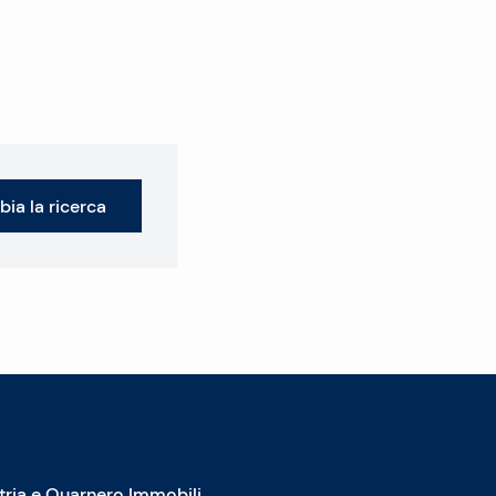
ia la ricerca
stria e Quarnero Immobili