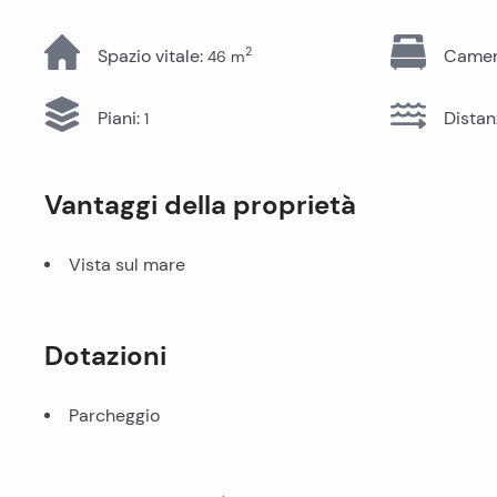
Tutti gli immobili
2
Spazio vitale
:
Camere
46
m
Piani
:
Distan
1
Vantaggi della proprietà
Vista sul mare
Dotazioni
Parcheggio