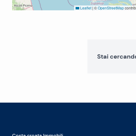
Leaflet
|
©
OpenStreetMap
contrib
Stai cercand
Costa croata Immobili