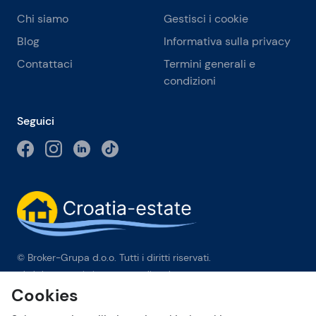
Chi siamo
Gestisci i cookie
Blog
Informativa sulla privacy
Contattaci
Termini generali e
condizioni
Seguici
© Broker-Grupa d.o.o. Tutti i diritti riservati.
Obala kneza Branimira 1, 21000 Split
-
Phone:
+385 98 384 007
Cookies
Broker-grupa d.o.o. è membro esclusivo di Forbes Global