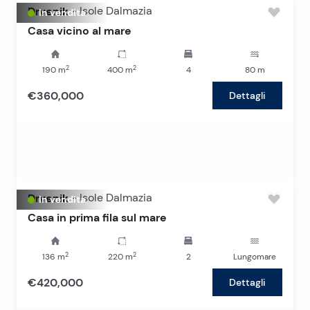
Drvenik
-
Isole Dalmazia
In vendita
Casa vicino al mare
2
2
190
m
400
m
4
80
m
€360,000
Dettagli
Drvenik
-
Isole Dalmazia
In vendita
Casa in prima fila sul mare
2
2
136
m
220
m
2
Lungomare
€420,000
Dettagli