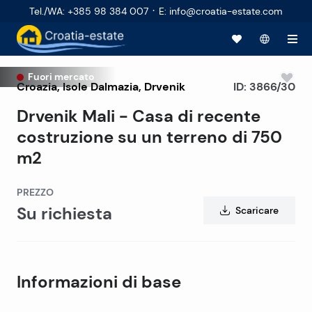
·
Tel./WA
:
+385 98 384 007
E
:
info@croatia-estate.com
Fuori mercato
Croazia
,
Isole Dalmazia
,
Drvenik
ID:
3866/30
Drvenik Mali - Casa di recente
costruzione su un terreno di 750
m2
PREZZO
Su richiesta
Scaricare
Informazioni di base