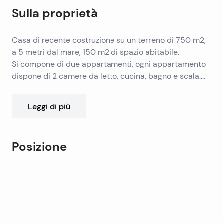
Sulla proprietà
Casa di recente costruzione su un terreno di 750 m2,
a 5 metri dal mare, 150 m2 di spazio abitabile.
Si compone di due appartamenti, ogni appartamento
dispone di 2 camere da letto, cucina, bagno e scala.
Entrambi hanno 2 piani.
La trama contiene le olive, e il serbatoio dell’acqua si
Leggi di più
trova sotto la terrazza.
Posizione
Leaflet
|
©
OpenStreetMap
contributors
+
−