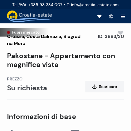
·
Tel./WA
:
+385 98 384 007
E
:
info@croatia-estate.com
Fuori mercato
Croazia
,
Costa Dalmazia
,
Biograd
ID:
3883/30
na Moru
Pakostane - Appartamento con
magnifica vista
PREZZO
Su richiesta
Scaricare
Informazioni di base