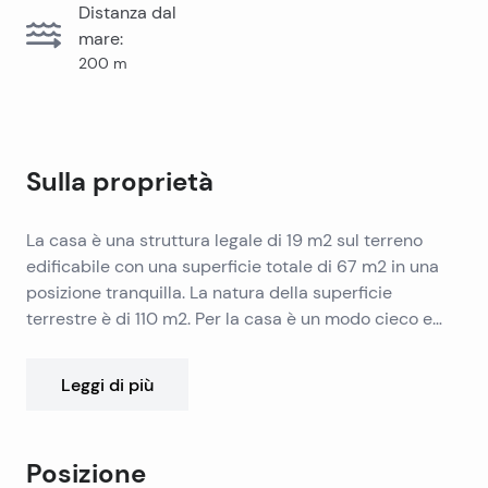
Distanza dal
mare
:
200
m
Sulla proprietà
La casa è una struttura legale di 19 m2 sul terreno
edificabile con una superficie totale di 67 m2 in una
posizione tranquilla. La natura della superficie
terrestre è di 110 m2. Per la casa è un modo cieco e
non si può accedere con l’auto. Si trova dal lungomare
a 200 metri, vista aperta sulla parte di Komiza e sulle
Leggi di più
colline circostanti. Case di aggiornamento ammessi
per analisi di superficie totale di 33,5 m2 ciascuno,
interrato + terra + due piani.
Posizione