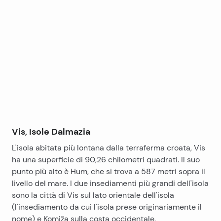
Leaflet
|
©
OpenStreetMap
contributors
+
−
Vis, Isole Dalmazia
L'isola abitata più lontana dalla terraferma croata, Vis
ha una superficie di 90,26 chilometri quadrati. Il suo
punto più alto è Hum, che si trova a 587 metri sopra il
livello del mare. I due insediamenti più grandi dell'isola
sono la città di Vis sul lato orientale dell'isola
(l'insediamento da cui l'isola prese originariamente il
nome) e Komiža sulla costa occidentale.