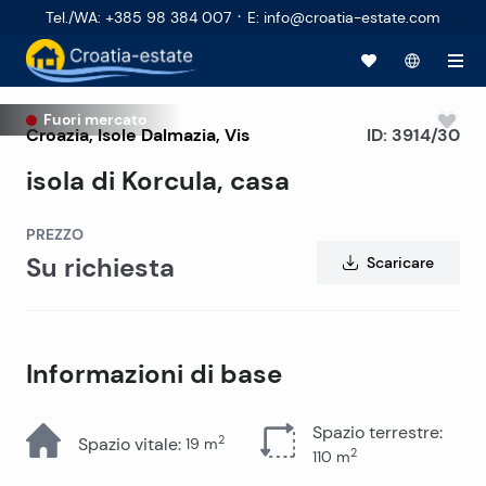
·
Tel./WA
:
+385 98 384 007
E
:
info@croatia-estate.com
Fuori mercato
Croazia
,
Isole Dalmazia
,
Vis
ID:
3914/30
isola di Korcula, casa
PREZZO
Su richiesta
Scaricare
Informazioni di base
Spazio terrestre
:
2
Spazio vitale
:
19
m
2
110
m