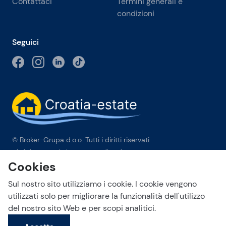
Contattaci
Termini generali e
condizioni
Seguici
© Broker-Grupa d.o.o. Tutti i diritti riservati.
Obala kneza Branimira 1, 21000 Split
-
Phone:
+385 98 384 007
Cookies
Broker-grupa d.o.o. è membro esclusivo di Forbes Global
Properties in Croazia. Forbes® è un marchio registrato
Sul nostro sito utilizziamo i cookie. I cookie vengono
utilizzato su licenza.
utilizzati solo per migliorare la funzionalità dell'utilizzo
del nostro sito Web e per scopi analitici.
This site is protected by reCAPTCHA and the Google
Privacy Policy
Invia una richiesta
and
Terms of Service
apply.