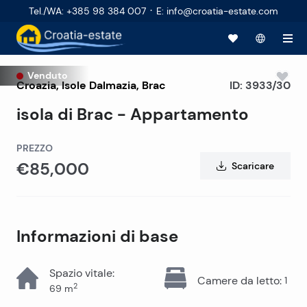
·
Tel./WA
:
+385 98 384 007
E
:
info@croatia-estate.com
Venduto
Croazia
,
Isole Dalmazia
,
Brac
ID:
3933/30
isola di Brac - Appartamento
PREZZO
€85,000
Scaricare
Informazioni di base
Spazio vitale
:
Camere da letto
:
1
2
69
m