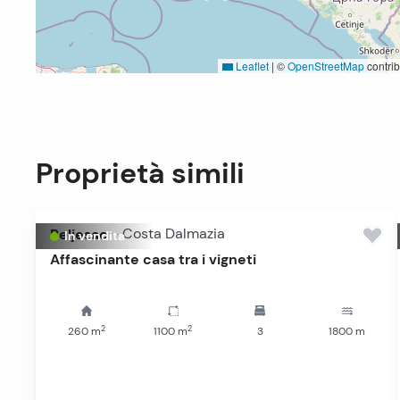
Leaflet
|
©
OpenStreetMap
contrib
Proprietà simili
Peljesac
-
Costa Dalmazia
In vendita
Affascinante casa tra i vigneti
2
2
260
m
1100
m
3
1800
m