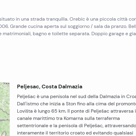
situato in una strada tranquilla. Orebic è una piccola città co
006. Grande cucina aperta sul soggiorno / sala da pranzo. Bel
matrimoniali, bagno e toilette separata. Doppio garage e gi
Peljesac, Costa Dalmazia
Pelješac è una penisola nel sud della Dalmazia in Croa
Dall'istmo che inizia a Ston fino alla cima del promont
Lovišta è lungo 65 km. Il ponte di Pelješac attraversa i
canale marittimo tra Komarna sulla terraferma
settentrionale e la penisola di Pelješac, attraversando
interamente il territorio croato ed evitando qualsiasi