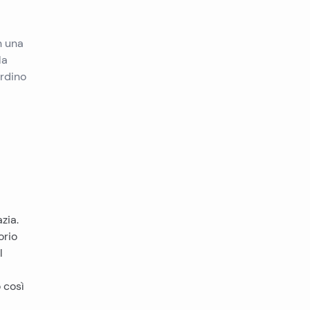
n una
la
ardino
zia.
orio
l
 così