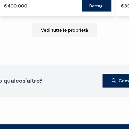
€400,000
€3
Dettagli
Vedi tutte le proprietà
o qualcos'altro?
Camb