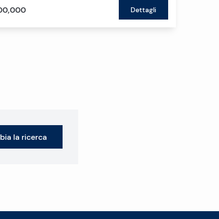
00,000
Dettagli
ia la ricerca