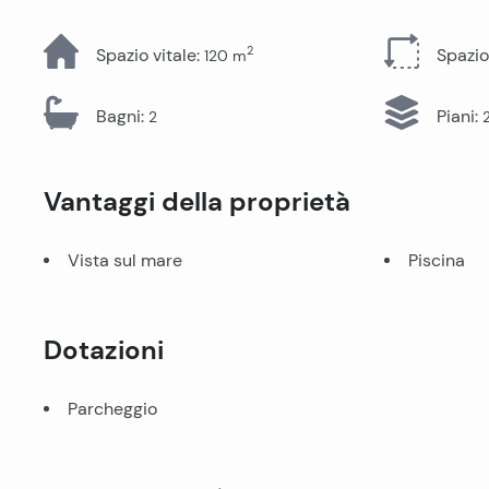
Tutti gli immobili
2
Spazio vitale
:
Spazio
120
m
Bagni
:
Piani
:
2
Vantaggi della proprietà
Vista sul mare
Piscina
Dotazioni
Parcheggio