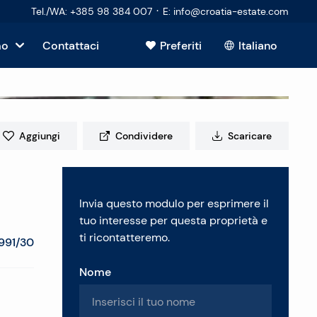
·
Tel./WA
:
+385 98 384 007
E
:
info@croatia-estate.com
mo
Contattaci
Preferiti
Italiano
sto
Aggiungi
Condividere
Scaricare
tori
Invia questo modulo per esprimere il
 immobiliare
tuo interesse per questa proprietà e
ti ricontatteremo.
991/30
Nome
enti