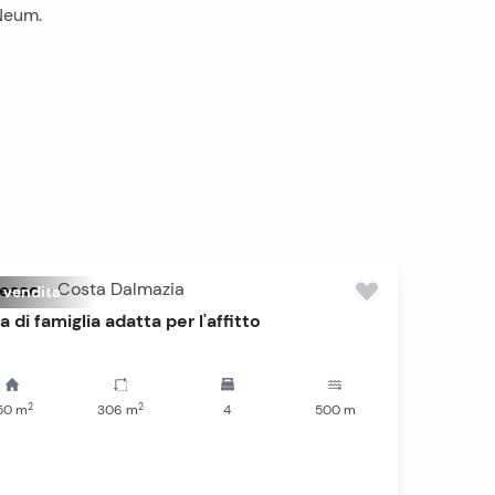
 Neum.
jesac
-
Costa Dalmazia
n vendita
 di famiglia adatta per l'affitto
2
2
50
m
306
m
4
500
m