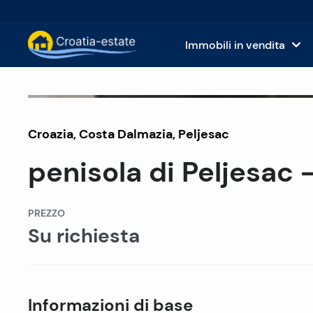
Immobili in vendita
Isole dalmate Immobili in vendita
Case
Fuori mercato
Croazia
,
Costa Dalmazia
Costa dalmata Immobili in vendita
,
Peljesac
App
penisola di Peljesac 
Istria e Kvarner Immobili in vendita
Terr
Croazia continentale Immobili in v
Imm
PREZZO
Su richiesta
Isole in vendita in Croazia
Hote
Ville e castelli in vendita
Informazioni di base