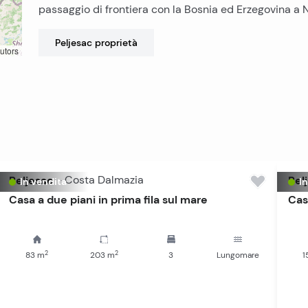
passaggio di frontiera con la Bosnia ed Erzegovina a
Peljesac
proprietà
utors
Peljesac
-
Costa Dalmazia
Pel
In vendita
I
Casa a due piani in prima fila sul mare
Casa
2
2
83
m
203
m
3
Lungomare
1