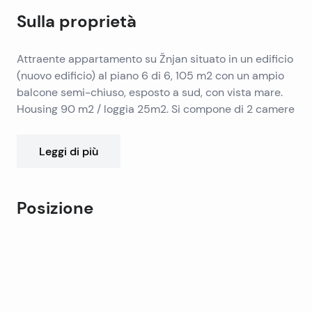
Sulla proprietà
Attraente appartamento su Žnjan situato in un edificio
(nuovo edificio) al piano 6 di 6, 105 m2 con un ampio
balcone semi-chiuso, esposto a sud, con vista mare.
Housing 90 m2 / loggia 25m2. Si compone di 2 camere
da letto, grande armadio (può essere 1 camera da
letto), ampio disimpegno, soggiorno con cucina.
Leggi di più
L’appartamento è arredato con materiali e
attrezzature di qualità (classe A-pavimento, aria
Il prezzo comprende i mobili di marca (“INTERNI Art ‘e
condizionata, predisposizione per bagno ‘intelligente
altre misure ordinate dalla società italiana LP interni /
Posizione
flat’).
età 1,5 anni). Il prezzo include anche un ampio garage
(2 auto) di 25 m2.
Leaflet
|
©
OpenStreetMap
contributors
+
−