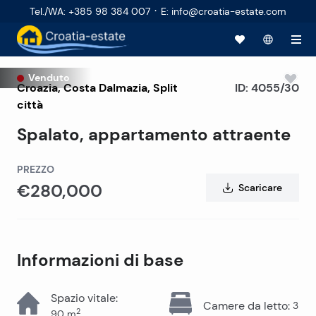
·
Tel./WA
:
+385 98 384 007
E
:
info@croatia-estate.com
Venduto
Croazia
,
Costa Dalmazia
,
Split
ID:
4055/30
città
Spalato, appartamento attraente
PREZZO
€280,000
Scaricare
Informazioni di base
Spazio vitale
:
Camere da letto
:
3
2
90
m