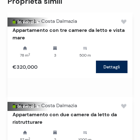
Proprietà simili
Split città
-
Costa Dalmazia
In vendita
Appartamento con tre camere da letto e vista
mare
2
78
m
3
500
m
€320,000
Dettagli
Split città
-
Costa Dalmazia
In vendita
Appartamento con due camere da letto da
ristrutturare
2
57
m
2
1000
m