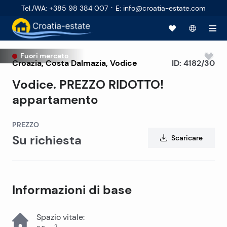
·
Tel./WA
:
+385 98 384 007
E
:
info@croatia-estate.com
Fuori mercato
Croazia
,
Costa Dalmazia
,
Vodice
ID:
4182/30
Vodice. PREZZO RIDOTTO!
appartamento
PREZZO
Su richiesta
Scaricare
Informazioni di base
Spazio vitale
:
2