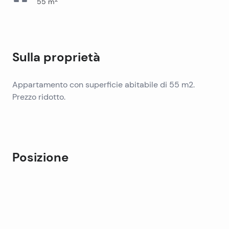
55
m
Sulla proprietà
Appartamento con superficie abitabile di 55 m2.
Prezzo ridotto.
Posizione
Leaflet
|
©
OpenStreetMap
contributors
+
−