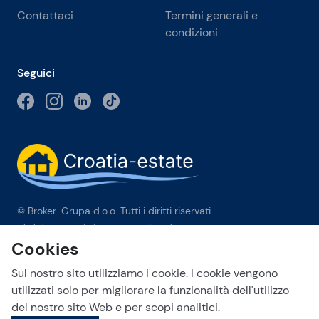
Contattaci
Termini generali e
condizioni
Seguici
© Broker-Grupa d.o.o. Tutti i diritti riservati.
Obala kneza Branimira 1, 21000 Split
-
Phone:
+385 98 384 007
Cookies
Broker-grupa d.o.o. è membro esclusivo di Forbes Global
Properties in Croazia. Forbes® è un marchio registrato
Sul nostro sito utilizziamo i cookie. I cookie vengono
utilizzato su licenza.
utilizzati solo per migliorare la funzionalità dell'utilizzo
del nostro sito Web e per scopi analitici.
This site is protected by reCAPTCHA and the Google
Privacy Policy