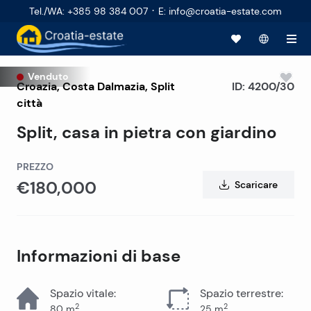
·
Tel./WA
:
+385 98 384 007
E
:
info@croatia-estate.com
Venduto
Croazia
,
Costa Dalmazia
,
Split
ID:
4200/30
città
Split, casa in pietra con giardino
PREZZO
€180,000
Scaricare
Informazioni di base
Spazio vitale
:
Spazio terrestre
:
2
2
80
m
25
m