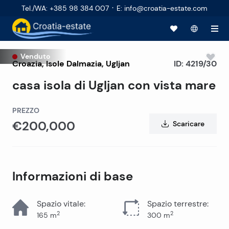
·
Tel./WA
:
+385 98 384 007
E
:
info@croatia-estate.com
Venduto
Croazia
,
Isole Dalmazia
,
Ugljan
ID:
4219/30
casa isola di Ugljan con vista mare
PREZZO
€200,000
Scaricare
Informazioni di base
Spazio vitale
:
Spazio terrestre
:
2
2
165
m
300
m