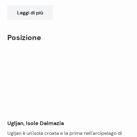
da alberi di pino.
Leggi di più
Posizione
Leaflet
|
©
OpenStreetMap
contributors
+
−
Ugljan, Isole Dalmazia
Ugljan è un'isola croata e la prima nell'arcipelago di