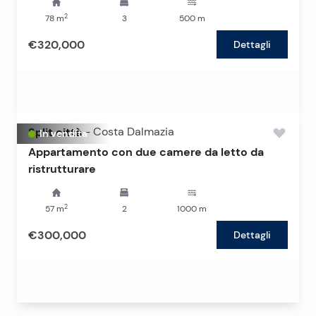
2
78
m
3
500
m
€320,000
Dettagli
Split città
-
Costa Dalmazia
In vendita
Appartamento con due camere da letto da
ristrutturare
2
57
m
2
1000
m
€300,000
Dettagli