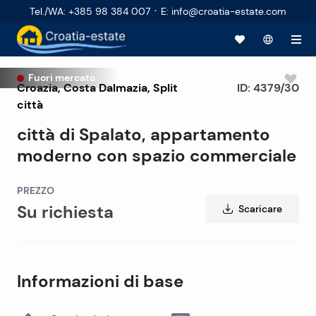
·
Tel./WA
:
+385 98 384 007
E
:
info@croatia-estate.com
Fuori mercato
Croazia
,
Costa Dalmazia
,
Split
ID:
4379/30
città
città di Spalato, appartamento
moderno con spazio commerciale
PREZZO
Su richiesta
Scaricare
Informazioni di base