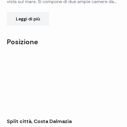
vista sul mare. Si compone di due ampie camere da
letto, un confortevole soggiorno con cucina e zona
pranzo, bagno, wc separato, 2 corridoio, 2 balconi.
Leggi di più
Completamente nuovo arredato e corredato.
Posizione
Leaflet
|
©
OpenStreetMap
contributors
+
−
Split città, Costa Dalmazia