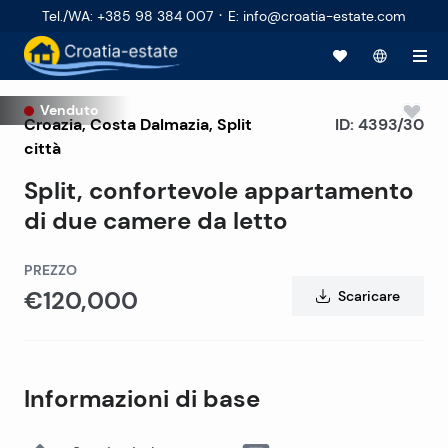
·
Tel./WA
:
+385 98 384 007
E
:
info@croatia-estate.com
Venduto
Croazia
,
Costa Dalmazia
,
Split
ID:
4393/30
città
Split, confortevole appartamento
di due camere da letto
PREZZO
€120,000
Scaricare
Informazioni di base