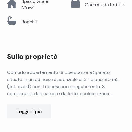
Spazio vitale
:
Camere da letto
:
2
2
60
m
Bagni
:
1
Sulla proprietà
Comodo appartamento di due stanze a Spalato,
situato in un edificio residenziale al 3 ° piano, 60 m2
(est-ovest) con il necessario adeguamento. Si
compone di due camere da letto, cucina e zona
pranzo, bagno, disimpegno, ripostiglio e balcone.
Leggi di più