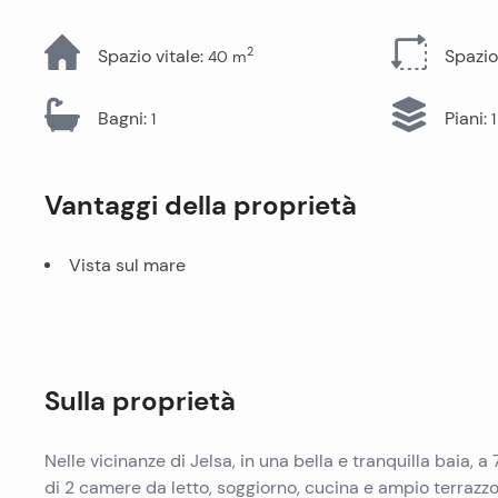
Tutti gli immobili
2
Spazio vitale
:
Spazio
40
m
Bagni
:
Piani
:
1
1
Vantaggi della proprietà
Vista sul mare
Sulla proprietà
Nelle vicinanze di Jelsa, in una bella e tranquilla baia,
di 2 camere da letto, soggiorno, cucina e ampio terrazzo 