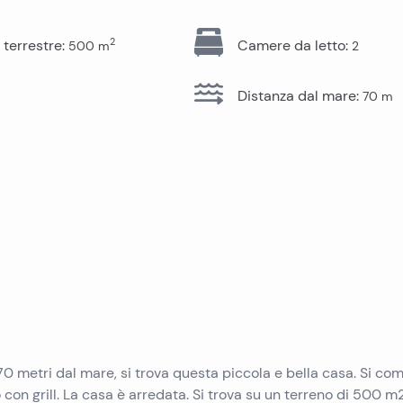
Immobili in vendita a Pag
Immobili in vendita a Trogir
Immobili in vendita a Pola
2
 terrestre
:
Camere da letto
:
500
m
2
Immobili in vendita a Ugljan
Immobili in vendita a Primosten
Immobili in vendita a Krk
Distanza dal mare
:
70
m
Immobili in vendita a Murter
Immobili in vendita a Sibenik
Immobili in vendita a Umago
Immobili in vendita a Vir
Immobili in vendita a Omis
Immobili in vendita a Peljesac
 a 70 metri dal mare, si trova questa piccola e bella casa. Si c
con grill. La casa è arredata. Si trova su un terreno di 500 m2