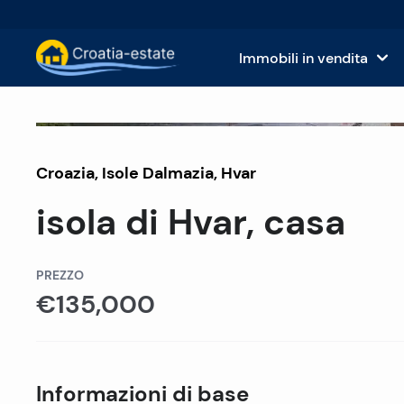
Immobili in vendita
Isole dalmate Immobili in vendita
Case
Venduto
Croazia
,
Isole Dalmazia
Costa dalmata Immobili in vendita
,
Hvar
App
isola di Hvar, casa
Istria e Kvarner Immobili in vendita
Terr
Croazia continentale Immobili in v
Imm
PREZZO
€135,000
Isole in vendita in Croazia
Hote
Ville e castelli in vendita
Informazioni di base