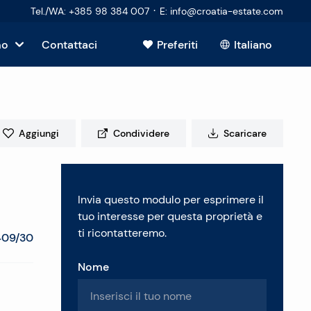
·
Tel./WA
:
+385 98 384 007
E
:
info@croatia-estate.com
mo
Contattaci
Preferiti
Italiano
sto
Aggiungi
Condividere
Scaricare
tori
Invia questo modulo per esprimere il
 immobiliare
tuo interesse per questa proprietà e
ti ricontatteremo.
409/30
Nome
enti