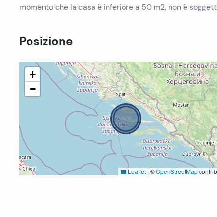
momento che la casa è inferiore a 50 m2, non è soggetto
Posizione
+
−
Leaflet
|
©
OpenStreetMap
contrib