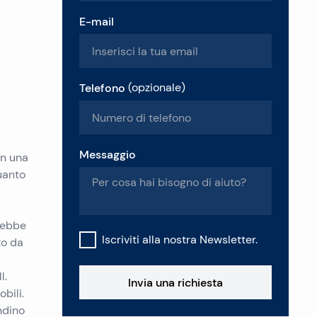
E-mail
Telefono
(
opzionale
)
Messaggio
in una
uanto
vrebbe
Iscriviti alla nostra Newsletter.
to da
l.
Invia una richiesta
bili.
andino