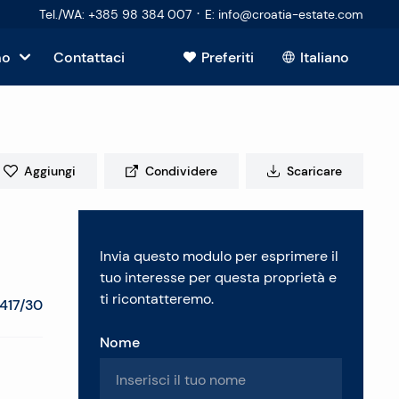
·
Tel./WA
:
+385 98 384 007
E
:
info@croatia-estate.com
mo
Contattaci
Preferiti
Italiano
Mostra tutto
sto
Aggiungi
Condividere
Scaricare
tori
Invia questo modulo per esprimere il
 immobiliare
tuo interesse per questa proprietà e
ti ricontatteremo.
417/30
Nome
enti