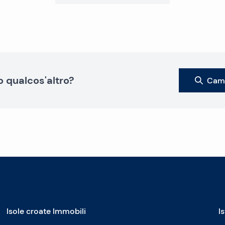
o qualcos'altro?
Camb
Isole croate Immobili
I