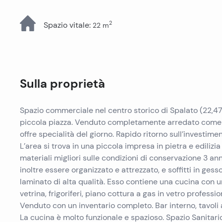
Tutti gli immobili
2
Spazio vitale
:
22
m
Sulla proprietà
Spazio commerciale nel centro storico di Spalato (22,47 
piccola piazza. Venduto completamente arredato come ris
offre specialità del giorno. Rapido ritorno sull’investime
L’area si trova in una piccola impresa in pietra e edilizia
materiali migliori sulle condizioni di conservazione 3 ann
inoltre essere organizzato e attrezzato, e soffitti in gess
laminato di alta qualità. Esso contiene una cucina con u
vetrina, frigoriferi, piano cottura a gas in vetro professi
Venduto con un inventario completo. Bar interno, tavoli al
La cucina è molto funzionale e spazioso. Spazio Sanitario a