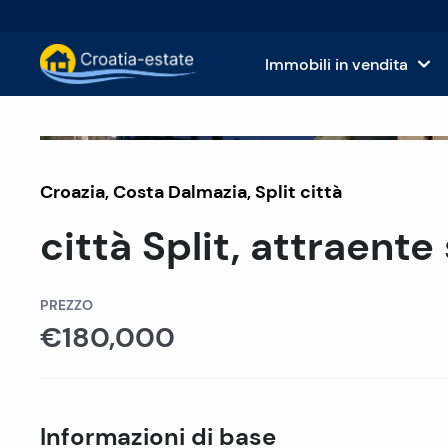
Immobili in vendita
Isole dalmate Immobili in vendita
Case
Venduto
Croazia
,
Costa Dalmazia
Costa dalmata Immobili in vendita
,
Split città
App
città Split, attraente
Istria e Kvarner Immobili in vendita
Terr
Croazia continentale Immobili in v
Imm
PREZZO
€180,000
Isole in vendita in Croazia
Hote
Ville e castelli in vendita
Informazioni di base