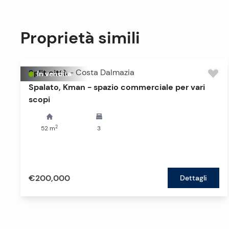
Proprietà simili
Split città
-
Costa Dalmazia
In vendita
Spalato, Kman - spazio commerciale per vari
scopi
2
52
m
3
€200,000
Dettagli