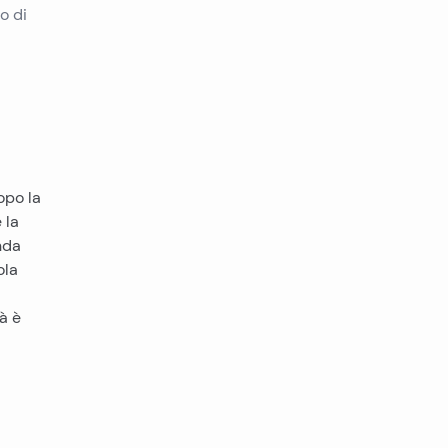
o di
opo la
 la
nda
ola
tà è