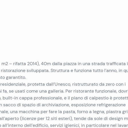
Immobili in vendita a Pag
Immobili in vendita a Trogir
Immobili in vendita a Pola
Immobili in vendita a Ugljan
Immobili in vendita a Primosten
Immobili in vendita a Krk
Immobili in vendita a Murter
Immobili in vendita a Sibenik
Immobili in vendita a Umago
Immobili in vendita a Vir
Immobili in vendita a Omis
m2 – rifatta 2014), 40m dalla piazza in una strada trafficata 
Immobili in vendita a Peljesac
torazione sviluppata. Struttura e funziona tutto l’anno, in q
nto garantito.
 residenziale, protetta dall’Unesco, ristrutturato da zero con i
i fa, se usati come una galleria. Per ristorante funzionale, do
o, built-in cappa professionale, e il piano di calpestio è protet
n sacco di spazio di archiviazione, esposizione refrigerazione
onale, una macchina per fare la pasta, forno a legna, piastra gril
l’aperto (licenze per 12 siti esteri), tende da sole di design mo
ll’interno dell’edificio, servizi igienici, in particolare nel lav