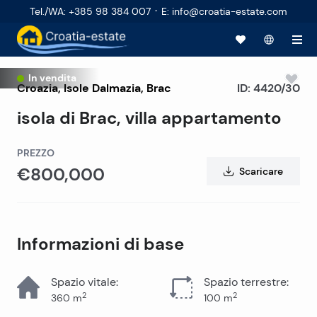
·
Tel./WA
:
+385 98 384 007
E
:
info@croatia-estate.com
In vendita
Croazia
,
Isole Dalmazia
,
Brac
ID:
4420/30
isola di Brac, villa appartamento
PREZZO
€800,000
Scaricare
Informazioni di base
Spazio vitale
:
Spazio terrestre
:
2
2
360
m
100
m