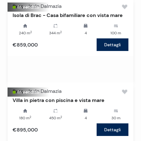
Brac
-
Isole Dalmazia
In vendita
Isola di Brac - Casa bifamiliare con vista mare
2
2
240
m
344
m
4
100
m
€859,000
Dettagli
Brac
-
Isole Dalmazia
In vendita
Villa in pietra con piscina e vista mare
2
2
180
m
450
m
4
30
m
€895,000
Dettagli