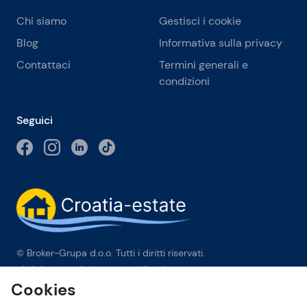
Chi siamo
Gestisci i cookie
Blog
Informativa sulla privacy
Contattaci
Termini generali e
condizioni
Seguici
© Broker-Grupa d.o.o. Tutti i diritti riservati.
Obala kneza Branimira 1, 21000 Split
-
Phone:
+385 98 384 007
Cookies
Broker-grupa d.o.o. è membro esclusivo di Forbes Global