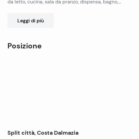
da letto, cucina, sala da pranzo, dispensa, bagno,
disimpegno, ampio balcone 3 + 2 piccoli balconi. 2
camere da letto e soggiorno – sud, 1 camera da letto e
Leggi di più
cucina – nord.
Posizione
Leaflet
|
©
OpenStreetMap
contributors
+
−
Split città, Costa Dalmazia