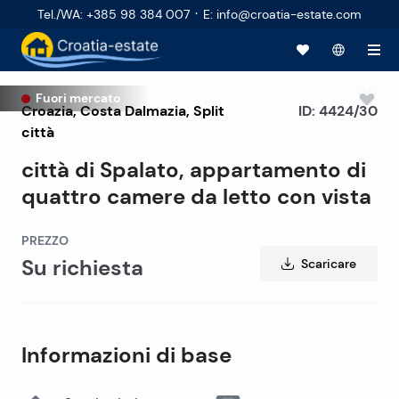
·
Tel./WA
:
+385 98 384 007
E
:
info@croatia-estate.com
Fuori mercato
Croazia
,
Costa Dalmazia
,
Split
ID:
4424/30
città
città di Spalato, appartamento di
quattro camere da letto con vista
PREZZO
Su richiesta
Scaricare
Informazioni di base