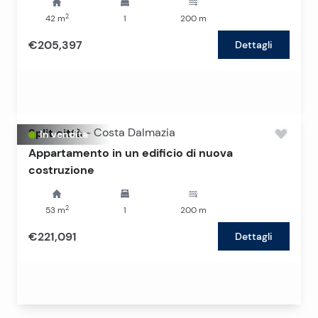
2
42
m
1
200
m
€205,397
Dettagli
Split città
-
Costa Dalmazia
In vendita
Appartamento in un edificio di nuova
costruzione
2
53
m
1
200
m
€221,091
Dettagli